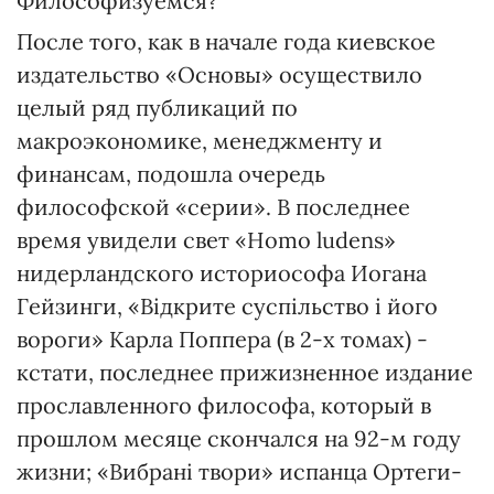
Философизуемся?
После того, как в начале года киевское
издательство «Основы» осуществило
целый ряд публикаций по
макроэкономике, менеджменту и
финансам, подошла очередь
философской «серии». В последнее
время увидели свет «Homo ludens»
нидерландского историософа Иогана
Гейзинги, «Відкрите суспільство і його
вороги» Карла Поппера (в 2-х томах) -
кстати, последнее прижизненное издание
прославленного философа, который в
прошлом месяце скончался на 92-м году
жизни; «Вибрані твори» испанца Ортеги-