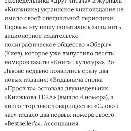
еженедельника «Друг читача» и журнала
«Книжник») украинское книгоиздание не
имело своей специальной периодики.
Первым эту нишу попыталось заполнить
акционерное издательско-
полиграфическое общество «Оберіг»
(Киев), которое уже выпустило десять
номеров газеты «Книга і культура». Во
Львове недавно появились сразу два
новых издания: «Видавнича спілка
«Просвіта» основала двухнедельник
«Книжкова ТЕКА» (вышло 4 номера), а
книгог торговое товарищество «Слово і
час» издало два первых номера своего
«Bestseller’a». Ассоциация