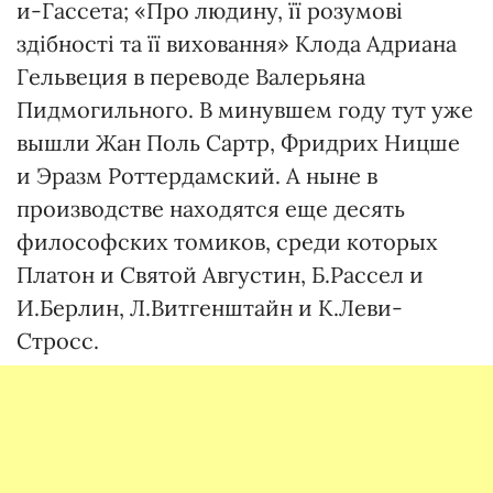
и-Гассета; «Про людину, її розумові
здібності та її виховання» Клода Адриана
Гельвеция в переводе Валерьяна
Пидмогильного. В минувшем году тут уже
вышли Жан Поль Сартр, Фридрих Ницше
и Эразм Роттердамский. А ныне в
производстве находятся еще десять
философских томиков, среди которых
Платон и Святой Августин, Б.Рассел и
И.Берлин, Л.Витгенштайн и К.Леви-
Стросс.