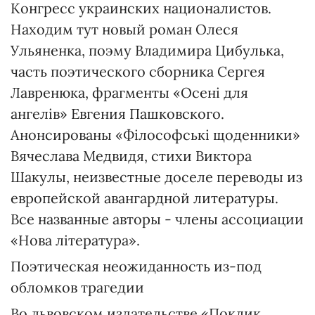
Конгресс украинских националистов.
Находим тут новый роман Олеся
Ульяненка, поэму Владимира Цибулька,
часть поэтического сборника Сергея
Лавренюка, фрагменты «Осені для
ангелів» Евгения Пашковского.
Анонсированы «Філософські щоденники»
Вячеслава Медвидя, стихи Виктора
Шакулы, неизвестные доселе переводы из
европейской авангардной литературы.
Все названные авторы - члены ассоциации
«Нова література».
Поэтическая неожиданность из-под
обломков трагедии
Во львовском издательстве «Поклик