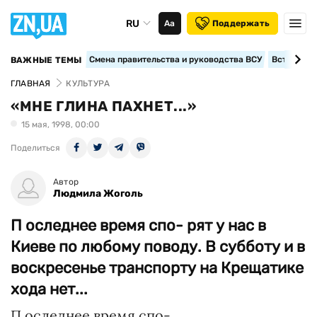
RU
Аа
Поддержать
Смена правительства и руководства ВСУ
Вступление
ВАЖНЫЕ ТЕМЫ
ГЛАВНАЯ
КУЛЬТУРА
«МНЕ ГЛИНА ПАХНЕТ...»
15 мая, 1998, 00:00
Поделиться
Автор
Людмила Жоголь
П оследнее время спо- рят у нас в
Киеве по любому поводу. В субботу и в
воскресенье транспорту на Крещатике
хода нет...
П оследнее время спо-