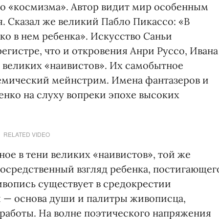
го «космизма». Автор видит мир особенным
я. Сказал же великий Пабло Пикассо: «В
ко в нем ребенка». Искусство Саньи
регистре, что и откровения Анри Руссо, Ивана
 великих «наивистов». Их самобытное
адемический мейнстрим. Имена фантазеров и
енко на слуху вопреки эпохе высоких
RELATED VIDEO
ное в тени великих «наивистов», той же
епосредственный взгляд ребенка, постигающег
ивопись существует в средокрестии
 — основа души и палитры живописца,
 работы. На волне поэтического напряжения