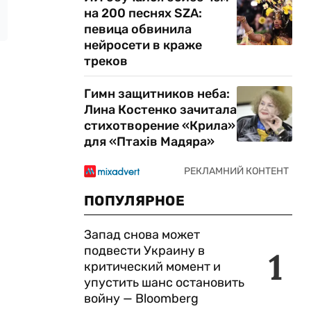
на 200 песнях SZA:
певица обвинила
нейросети в краже
треков
Гимн защитников неба:
Лина Костенко зачитала
стихотворение «Крила»
для «Птахів Мадяра»
ПОПУЛЯРНОЕ
Запад снова может
подвести Украину в
1
критический момент и
упустить шанс остановить
войну — Bloomberg