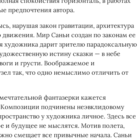
олная спокойствия горизонталь, в работах
е предпочтения автора.
ысь, нарушая закон гравитации, архитектура
ор движения. Мир Саньи создан по законам ее
 художника дарит зрителю парадоксальную
художественную истину сказки — в небе
воги и грусти. Воображаемое и
узел так, что одно немыслимо отличить от
 мечтательной фантазерки кажется
. Композиции подчинены неэвклидовому
ространство у художника личное. Здесь все
 и будущее не мыслятся. Мотив полета,
ожно смещает все привычные начала. Саньи