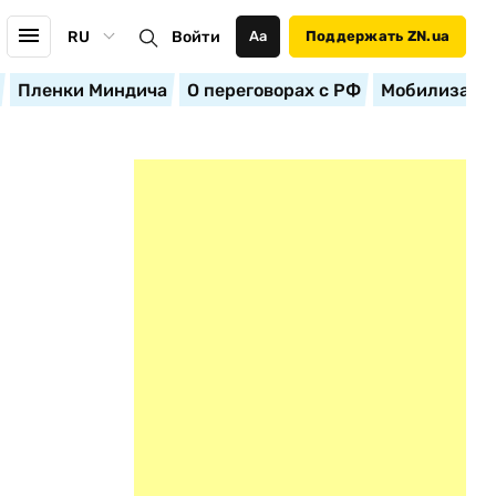
RU
Войти
Аа
Поддержать ZN.ua
Пленки Миндича
О переговорах с РФ
Мобилизация