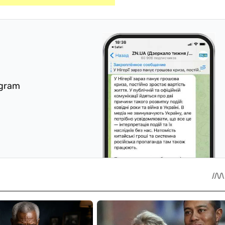
egram