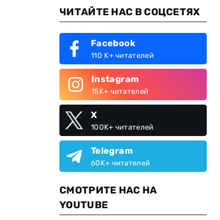
ЧИТАЙТЕ НАС В СОЦСЕТЯХ
Facebook
110 K+ читателей
Instagram
15K+ читателей
X
100K+ читателей
Telegram
60K+ читателей
СМОТРИТЕ НАС НА
YOUTUBE