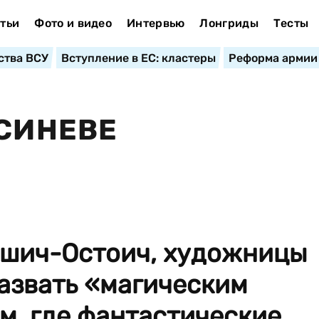
тьи
Фото и видео
Интервью
Лонгриды
Тесты
ства ВСУ
Вступление в ЕС: кластеры
Реформа армии
 СИНЕВЕ
шич-Остоич, художницы
азвать «магическим
м, где фантастические