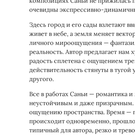
композициях Саньи не прижилась п
очевидны экспрессивно-динамичны
Здесь город и его сады взлетают вв
живет в небе, а земля меняет вект
личного мироощущения — фантазия
реальность. Автор предлагает нам 
радость сплетена с ощущением тре
действительность стянуты в тугой 
другого.
Все в работах Саньи — романтика и
неустойчивым и даже призрачным
ощущению пространства. Время — п
происходит одновременно, прошлое
типичный для автора, резко и трев