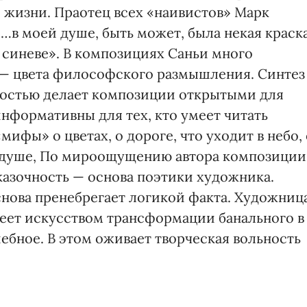
и жизни. Праотец всех «наивистов» Марк
«…в моей душе, быть может, была некая краска
 синеве». В композициях Саньи много
 — цвета философского размышления. Синтез
ностью делает композиции открытыми для
информативны для тех, кто умеет читать
мифы» о цветах, о дороге, что уходит в небо, 
ее душе, По мироощущению автора композиции
казочность — основа поэтики художника.
снова пренебрегает логикой факта. Художниц
еет искусством трансформации банального в
ебное. В этом оживает творческая вольность