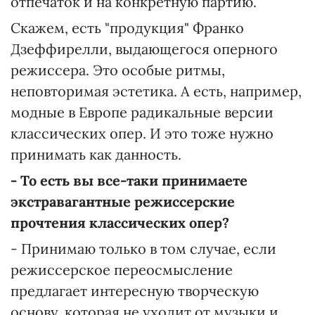
отпечаток и на конкретную партию.
Скажем, есть "продукция" Франко
Дзеффирелли, выдающегося оперного
режиссера. Это особые ритмы,
неповторимая эстетика. А есть, например,
модные в Европе радикальные версии
классических опер. И это тоже нужно
принимать как данность.
- То ес
ть вы все-таки принимаете
экстравагантные режиссерские
прочтения класс
ических опер?
- Принимаю только в том случае, если
режиссерское переосмысление
предлагает интересную творческую
основу, которая не уходит от музыки и