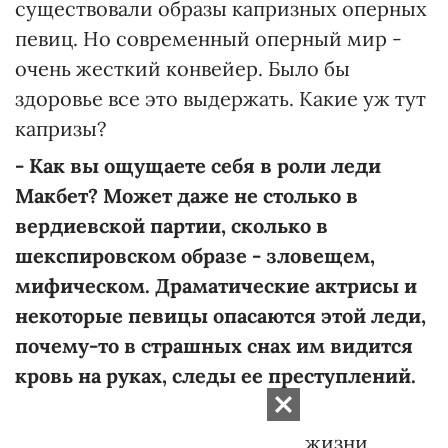
существовали образы капризных оперных
певиц. Но современный оперный мир -
очень жесткий конвейер. Было бы
здоровье все это выдержать. Какие уж тут
капризы?
- Как вы ощущаете себя в роли леди
Макбет? Может даже не столько в
вердиевской партии, сколько в
шекспировском образе - зловещем,
мифическом. Драматические актрисы и
некоторые певицы опасаются этой леди,
почему-то в страшных снах им видится
кровь на руках, следы ее преступлений.
А как у вас?
- (
Думает
). Видите ли, в моей жизни