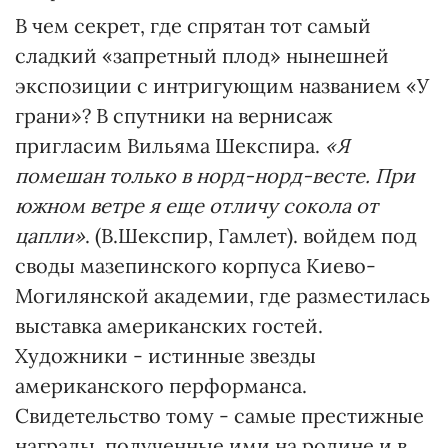
В чем секрет, где спрятан тот самый
сладкий «запретный плод» нынешней
экспозиции с интригующим названием «У
грани»? В спутники на вернисаж
пригласим Вильяма Шекспира.
«Я
помешан только в норд-норд-весте. При
южном ветре я еще отличу сокола от
цапли»
. (В.Шекспир, Гамлет). войдем под
своды мазепинского корпуса Киево-
Могилянской академии, где разместилась
выставка американских гостей.
Художники - истинные звезды
американского перформанса.
Свидетельство тому - самые престижные
награды, полученные ими на родине и в