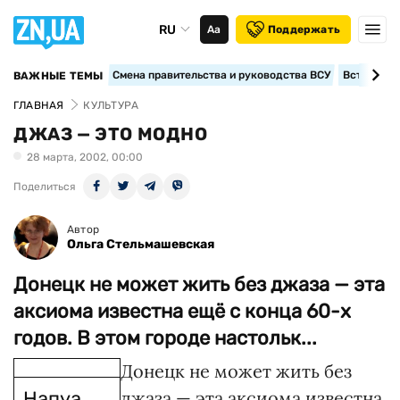
RU
Аа
Поддержать
Смена правительства и руководства ВСУ
Вступление
ВАЖНЫЕ ТЕМЫ
ГЛАВНАЯ
КУЛЬТУРА
ДЖАЗ — ЭТО МОДНО
28 марта, 2002, 00:00
Поделиться
Автор
Ольга Стельмашевская
Донецк не может жить без джаза — эта
аксиома известна ещё с конца 60-х
годов. В этом городе настольк...
Донецк не может жить без
Напуа
джаза — эта аксиома известна