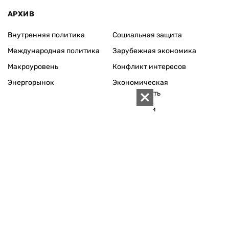
АРХИВ
Внутренняя политика
Социальная защита
Международная политика
Зарубежная экономика
Макроуровень
Конфликт интересов
Энергорынок
Экономическая
безопасность
Приватизация
Персоналии
Экономика регионов
Социум
Наука
История
Технологии
Круг семьи
Среда обитания
Туризм
Церковь
Собственность
Культура