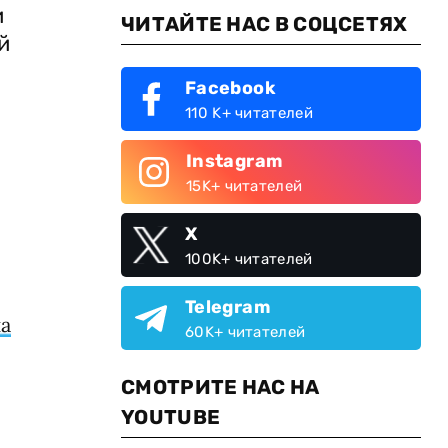
и
ЧИТАЙТЕ НАС В СОЦСЕТЯХ
й
Facebook
110 K+ читателей
Instagram
15K+ читателей
X
100K+ читателей
Telegram
а
60K+ читателей
СМОТРИТЕ НАС НА
YOUTUBE