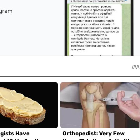
egram