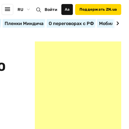
RU
Войти
Аа
Поддержать ZN.ua
Пленки Миндича
О переговорах с РФ
Мобилизация
Ю