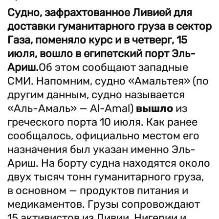
Судно, зафрахтованное Ливией для
доставки гуманитарного груза в сектор
Газа, поменяло курс и в четверг, 15
июля, вошло в египетский порт Эль-
Ариш.
Об этом сообщают западные
СМИ. Напомним, судно «Амальтея» (по
другим данным, судно называется
«Аль-Амаль» — Al-Amal)
вышло
из
греческого порта 10 июля. Как ранее
сообщалось, официально местом его
назначения был указан именно Эль-
Ариш. На борту судна находятся около
двух тысяч тонн гуманитарного груза,
в основном — продуктов питания и
медикаментов. Грузы сопровождают
15 активистов из Ливии, Нигерии и