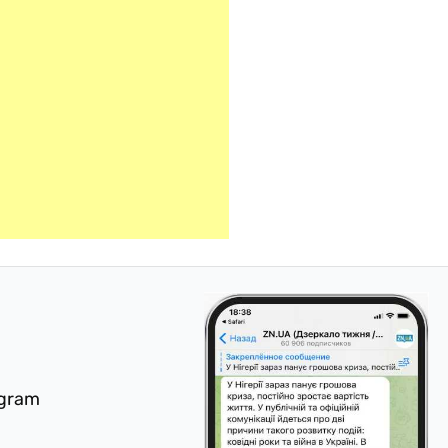
egram