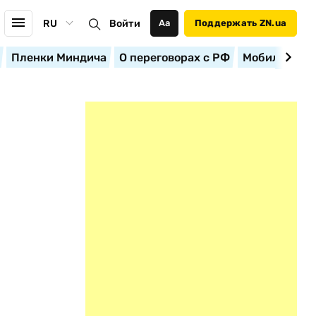
RU
Войти
Аа
Поддержать ZN.ua
Пленки Миндича
О переговорах с РФ
Мобилизация