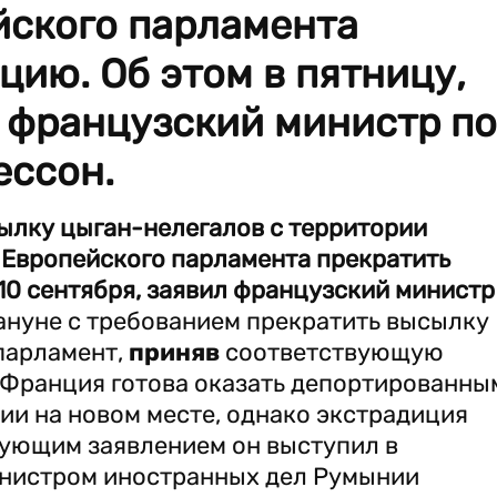
йского парламента
цию. Об этом в пятницу,
л французский министр по
ессон.
лку цыган-нелегалов с территории
 Европейского парламента прекратить
 10 сентября, заявил французский министр
ануне с требованием прекратить высылку
парламент,
приняв
соответствующую
 Франция готова оказать депортированны
ии на новом месте, однако экстрадиция
вующим заявлением он выступил в
министром иностранных дел Румынии