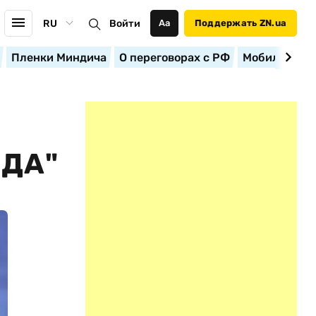
RU
Войти
Аа
Поддержать ZN.ua
Пленки Миндича
О переговорах с РФ
Мобилизация
ОДА"