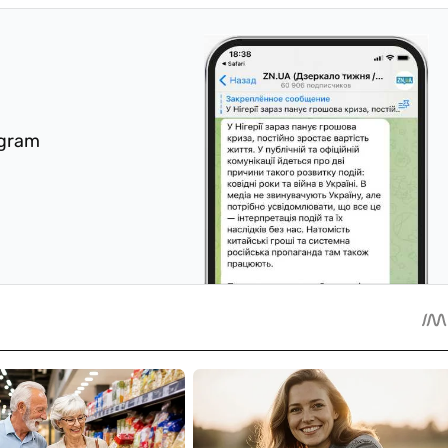
egram