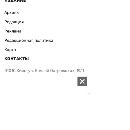
ИЗДАНИЕ
Архивы
Редакция
Реклама
Редакционная политика
Карта
КОНТАКТЫ
01010 Киев, ул. Князей Острожских, 19/1
Телефон редакции:
+380 (44) 280-04-85
Электронная почта редакции:
zn94@ukr.net
Электронная почта службы новостей:
editor@zn.ua
СОЦСЕТИ