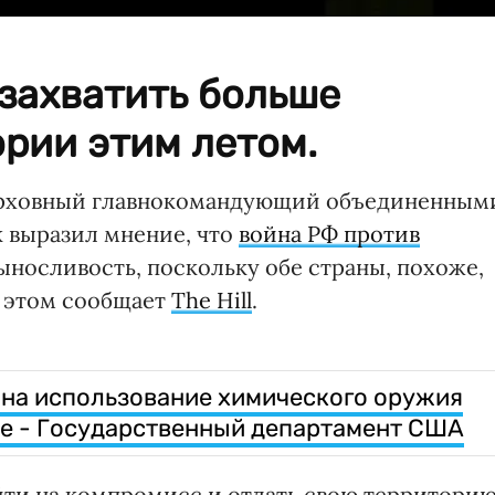
захватить больше
рии этим летом.
ерховный главнокомандующий объединенным
 выразил мнение, что
война РФ против
ыносливость, поскольку обе страны, похоже,
б этом сообщает
The Hill
.
 на использование химического оружия
не - Государственный департамент США
ойти на компромисс и отдать свою территорию