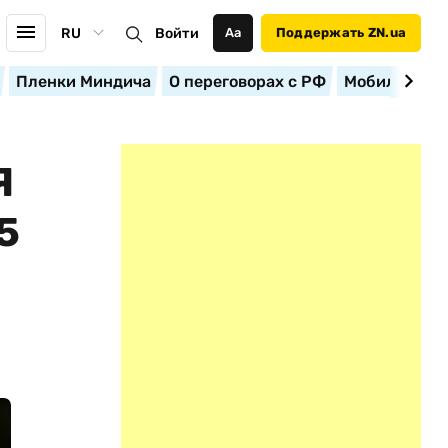
RU
Войти
Аа
Поддержать ZN.ua
Пленки Миндича
О переговорах с РФ
Мобилизация
Я
5