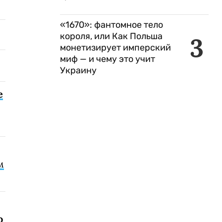
«1670»: фантомное тело
короля, или Как Польша
3
монетизирует имперский
миф — и чему это учит
Украину
е
м
о