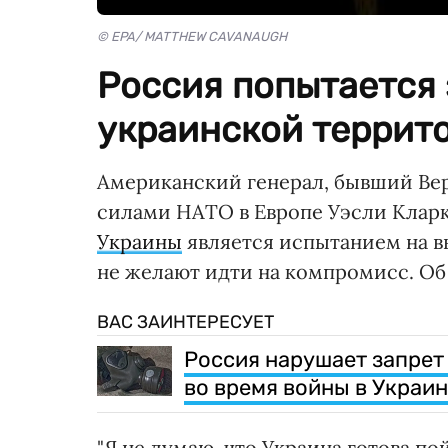
© EPA/ MATTHEW CAVANAUGH
Россия попытается 
украинской террито
Американский генерал, бывший В
силами НАТО в Европе Уэсли Кларк
Украины
является испытанием на в
не желают идти на компромисс. О
ВАС ЗАИНТЕРЕСУЕТ
Россия нарушает запрет
во время войны в Украи
"Я не думаю, что Украина готова п