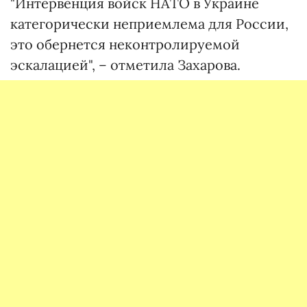
"Интервенция войск НАТО в Украине
категорически неприемлема для России,
это обернется неконтролируемой
эскалацией", – отметила Захарова.