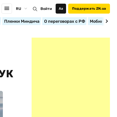
RU
Войти
Аа
Поддержать ZN.ua
Пленки Миндича
О переговорах с РФ
Мобилизация
УК