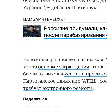
обеспечивать поставки в Крым с д
Украины", – добавил Плетенчук.
ВАС ЗАИНТЕРЕСУЕТ
Россияне придумали, ка
после перебазирования 
Напомним, россияне с начала мая 
моста
боновые заграждения
, чтобы
беспилотников и
усилили противо
Партизанское движение "АТЕШ" со
требует экстренного ремонта
.
Поделиться