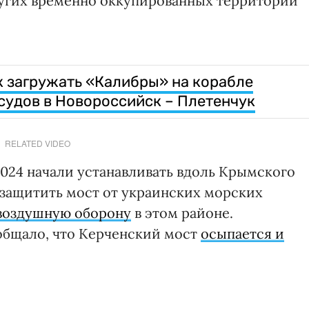
ругих временно оккупированных территорий
к загружать «Калибры» на корабле
судов в Новороссийск – Плетенчук
RELATED VIDEO
2024 начали устанавливать вдоль Крымского
 защитить мост от украинских морских
воздушную оборону
в этом районе.
общало, что Керченский мост
осыпается и