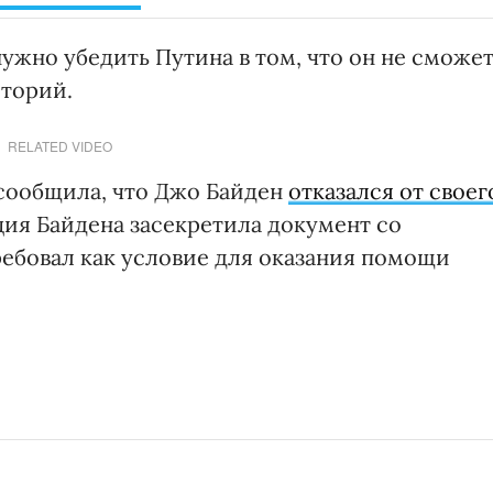
нужно убедить Путина в том, что он не сможе
иторий.
RELATED VIDEO
al сообщила, что Джо Байден
отказался от своег
ия Байдена засекретила документ со
ребовал как условие для оказания помощи