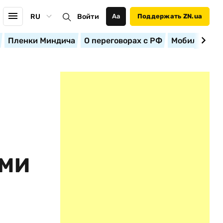
RU
Войти
Аа
Поддержать ZN.ua
Пленки Миндича
О переговорах с РФ
Мобилизация
Ы
ЯМИ