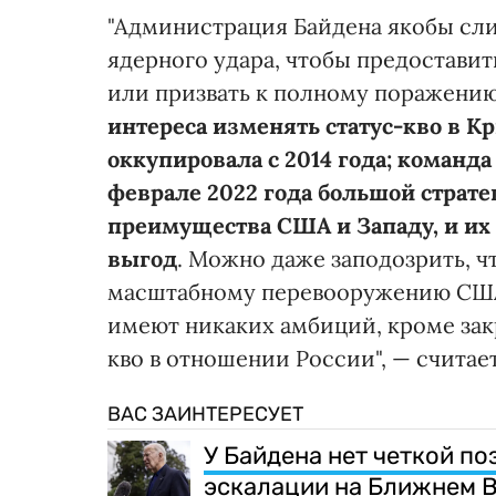
"Администрация Байдена якобы сл
ядерного удара, чтобы предостави
или призвать к полному поражени
интереса изменять статус-кво в К
оккупировала с 2014 года; команд
феврале 2022 года большой страте
преимущества США и Западу, и их
выгод
. Можно даже заподозрить, ч
масштабному перевооружению США 
имеют никаких амбиций, кроме зак
кво в отношении России", — считае
ВАС ЗАИНТЕРЕСУЕТ
У Байдена нет четкой по
эскалации на Ближнем В