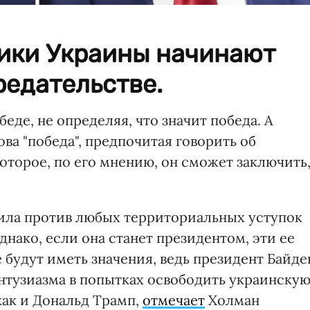
ики Украины начинают
редательстве.
еде, не определяя, что значит победа. А
ва "победа", предпочитая говорить об
которое, по его мнению, он сможет заключить
ила против любых территориальных уступок
днако, если она станет президентом, эти ее
е будут иметь значения, ведь президент Байде
энтузиазма в попытках освободить украинску
как и Дональд Трамп,
отмечает
Холман