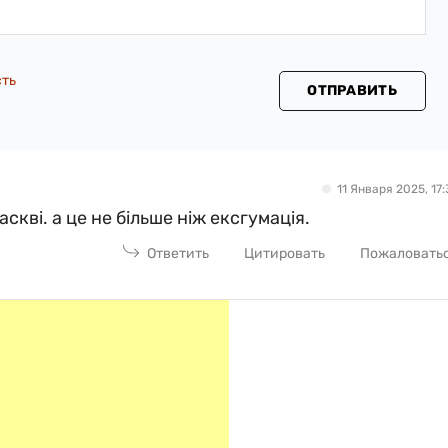
сть
ОТПРАВИТЬ
11 Января 2025, 17:
скві. а це не більше ніж ексгумація.
Ответить
Цитировать
Пожаловать