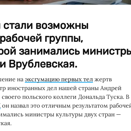
и стали возможны
рабочей группы,
рой занимались министр
и Врублевская.
шение на
эксгумацию первых тел
жертв
тр иностранных дел нашей страны Андрей
 своего польского коллеги Дональда Туска. В
Х
он назвал это отличным результатом рабоче
имались министры культуры двух стран —
кая.