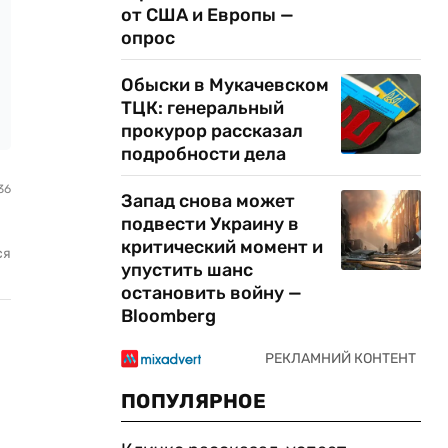
от США и Европы —
опрос
Обыски в Мукачевском
ТЦК: генеральный
прокурор рассказал
подробности дела
36
Запад снова может
подвести Украину в
критический момент и
ся
упустить шанс
остановить войну —
Bloomberg
ПОПУЛЯРНОЕ