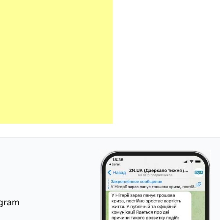
egram