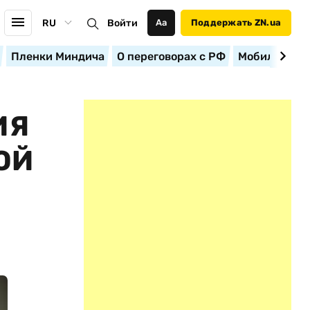
RU
Войти
Аа
Поддержать ZN.ua
Пленки Миндича
О переговорах с РФ
Мобилизация
ИЯ
ОЙ