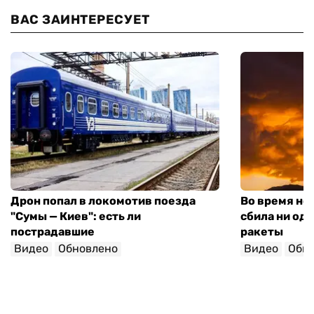
ВАС ЗАИНТЕРЕСУЕТ
Дрон попал в локомотив поезда
Во время но
"Сумы — Киев": есть ли
сбила ни од
пострадавшие
ракеты
Видео
Обновлено
Видео
Обн