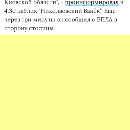
Киевской области", -
проинформировал
в
4.30 паблик "Николаевский Ванёк". Еще
через три минуты он сообщил о БПЛА в
сторону столицы.