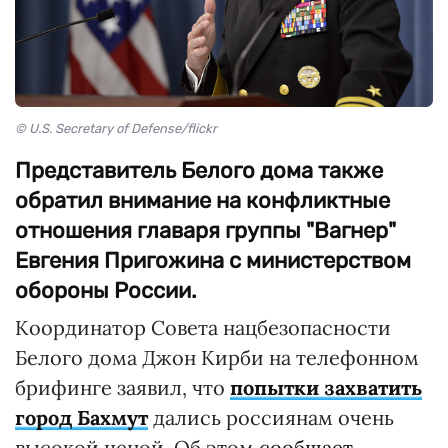
© U.S. Secretary of Defense/flickr
Представитель Белого дома также
обратил внимание на конфликтные
отношения главаря группы "Вагнер"
Евгения Пригожина с министерством
обороны России.
Координатор Совета нацбезопасности
Белого дома Джон Кирби на телефонном
брифинге заявил, что
попытки захватить
город Бахмут
дались россиянам очень
высокой ценой. Об этом
сообщает