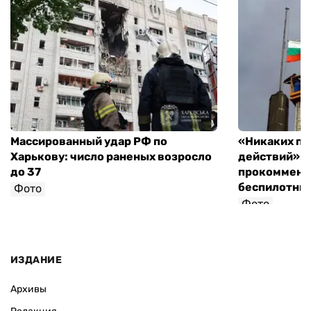
Массированный удар РФ по
«Никаких п
Харькову: число раненых возросло
действий»: 
до 37
прокоммент
беспилотни
Фото
Фото
ИЗДАНИЕ
Архивы