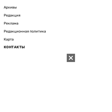
Архивы
Редакция
Реклама
Редакционная политика
Карта
КОНТАКТЫ
01010 Киев, ул. Князей Острожских, 19/1
Телефон редакции:
+380 (44) 280-04-85
Электронная почта редакции:
zn94@ukr.net
Электронная почта службы новостей:
editor@zn.ua
СОЦСЕТИ