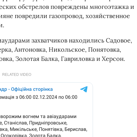
жеских обстрелов повреждены многоэтажка и
сияне повредили газопровод, хозяйственное
и.
иаударами захватчиков находились Садовое,
рка, Антоновка, Никольское, Понятовка,
вка, Золотая Балка, Гавриловка и Херсон.
RELATED VIDEO