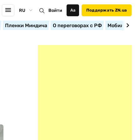
RU
Войти
Аа
Поддержать ZN.ua
Пленки Миндича
О переговорах с РФ
Мобилизация