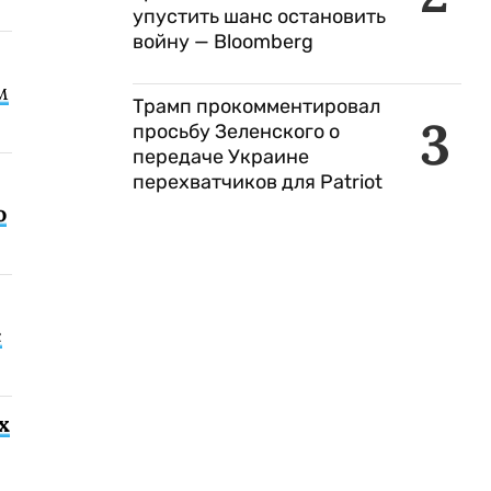
упустить шанс остановить
войну — Bloomberg
м
Трамп прокомментировал
3
просьбу Зеленского о
передаче Украине
перехватчиков для Patriot
о
с
х