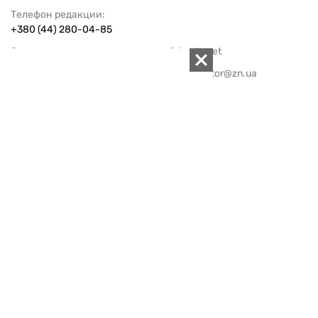
Телефон редакции:
+380 (44) 280-04-85
Электронная почта редакции:
zn94@ukr.net
Электронная почта службы новостей:
editor@zn.ua
СОЦСЕТИ
ПОДДЕРЖАТЬ ZN.UA
Поддержать независимую
журналистику!
ЗЕРКАЛО НЕДЕЛИ
не подводим с 1994-го года
АРХИВ