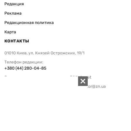
Редакция
Реклама
Редакционная политика
Карта
КОНТАКТЫ
01010 Киев, ул. Князей Острожских, 19/1
Телефон редакции:
+380 (44) 280-04-85
Электронная почта редакции:
zn94@ukr.net
Электронная почта службы новостей:
editor@zn.ua
СОЦСЕТИ
ПОДДЕРЖАТЬ ZN.UA