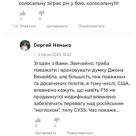
колосальну зіграє річ у бою, колосальну!!!!
0
1
Ответить
Цитировать
Пожаловаться
Сергей Ненько
2 Июня 2023, 15:22
Згоден з Вами. Звичайно, треба
поважати і враховувати думку Джона
Венейбла, але більшість,теж поважних
та досвічених пілотів, в тому числі, США,
впевнено кажуть, що навіть F16 не
продвинутої модифікації впевнено
забезпечать перевагу над російським
"мотлохом", типу СУ35. Час покаже...
0
0
Цитировать
Пожаловаться