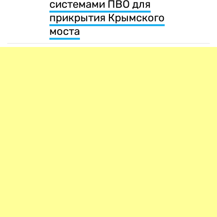
системами ПВО для
прикрытия Крымского
моста