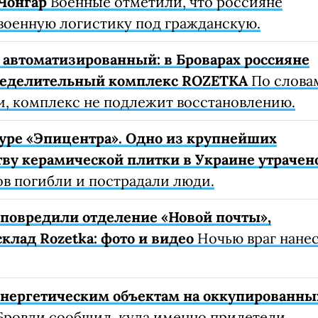
Чонгар
Военные отметили, что россияне
военную логистику под гражданскую.
автоматизированный: в Броварах россияне
ределительный комплекс ROZETKA
По слова
, комплекс не подлежит восстановлению.
уре «Эпицентра». Одно из крупнейших
ву керамической плитки в Украине утрачен
ов погибли и пострадали люди.
е повредили отделение «Новой почты»,
клад Rozetka: фото и видео
Ночью враг нане
 энергетическим объектам на оккупированны
Бровди сообщил, куда именно прилетели