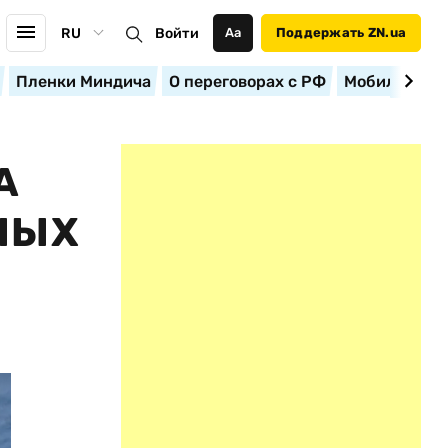
RU
Войти
Аа
Поддержать ZN.ua
Пленки Миндича
О переговорах с РФ
Мобилизация
А
НЫХ