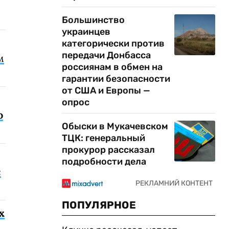
Большинство
украинцев
категорически против
передачи Донбасса
м
россиянам в обмен на
гарантии безопасности
от США и Европы —
опрос
о
Обыски в Мукачевском
ТЦК: генеральный
прокурор рассказал
подробности дела
с
ПОПУЛЯРНОЕ
х