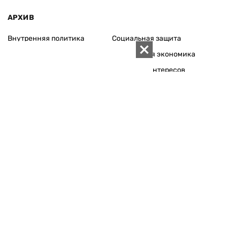
АРХИВ
Внутренняя политика
Социальная защита
Международная политика
Зарубежная экономика
Макроуровень
Конфликт интересов
Энергорынок
Экономическая
безопасность
Приватизация
Персоналии
Экономика регионов
Социум
Наука
История
Технологии
Круг семьи
Среда обитания
Туризм
Церковь
Собственность
Культура