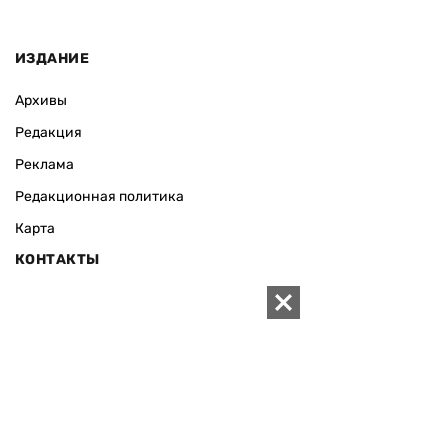
ИЗДАНИЕ
Архивы
Редакция
Реклама
Редакционная политика
Карта
КОНТАКТЫ
01010 Киев, ул. Князей Острожских, 19/1
Телефон редакции:
+380 (44) 280-04-85
Электронная почта редакции:
zn94@ukr.net
Электронная почта службы новостей:
editor@zn.ua
СОЦСЕТИ