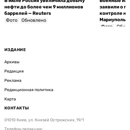
В июле Россия увеличила добычу
Военные из
нефти до более чем 9 миллионов
заявили о п
баррелей — Reuters
контроле на
Мариуполь-
Фото
Обновлено
Фото
Обно
ИЗДАНИЕ
Архивы