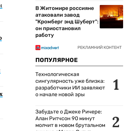
м
В Житомире россияне
атаковали завод
"Кромберг энд Шуберт":
он приостановил
работу
о
ПОПУЛЯРНОЕ
с
Технологическая
1
сингулярность уже близка:
разработчики ИИ заявляют
х
о начале новой эры
Забудьте о Джеке Ричере:
2
Алан Ритчсон 90 минут
молчит в новом брутальном