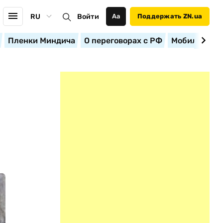
RU
Войти
Аа
Поддержать ZN.ua
Пленки Миндича
О переговорах с РФ
Мобилизация