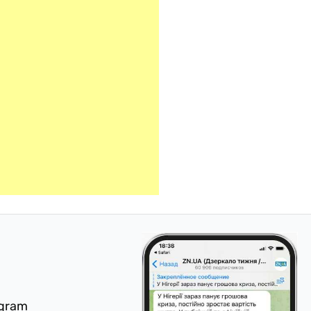
egram