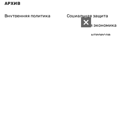
АРХИВ
Внутренняя политика
Социальная защита
Международная политика
Зарубежная экономика
Макроуровень
Конфликт интересов
Энергорынок
Экономическая
безопасность
Приватизация
Персоналии
Экономика регионов
Социум
Наука
История
Технологии
Круг семьи
Среда обитания
Туризм
Церковь
Собственность
Культура
Использование материалов «ZN.UA» разрешается при