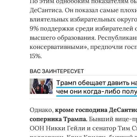
По этим однобоким показателям бы
ДеСантиса. Он показал самые плох
влиятельных избирательных округо
9% поддержки среди избирателей от
высшего образования. Республикан
консервативными», предпочли госп
15%.
ВАС ЗАИНТЕРЕСУЕТ
Трамп обещает давить на
чем они когда-либо пол
Однако,
кроме господина ДеСантис
соперника Трампа.
Бывший вице-пр
ООН Никки Гейли и сенатор Тим С