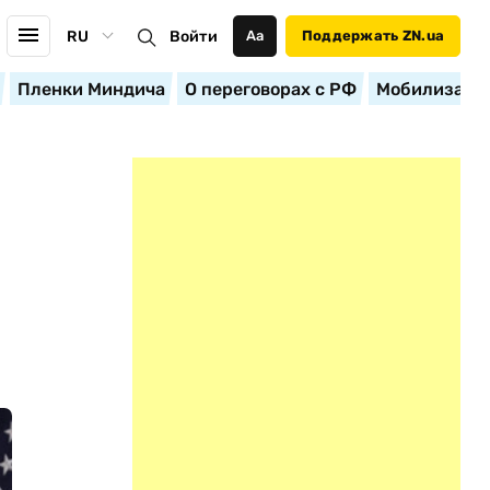
RU
Войти
Аа
Поддержать ZN.ua
Пленки Миндича
О переговорах с РФ
Мобилизация