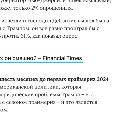
убернатор Нью-Джерси, и Вивек Рамасвами,
ржку только 2% опрошенных.
ы исчезли и господин ДеСантис вышел бы на
 с Трампом, он все равно проиграл бы с
против 31%, как показал опрос.
: он смешной – Financial Times
 шесть месяцев до первых праймериз 2024
 американской политики, которая
 юридические проблемы Трампа – его
 с сезоном праймериз – и это является
ом.