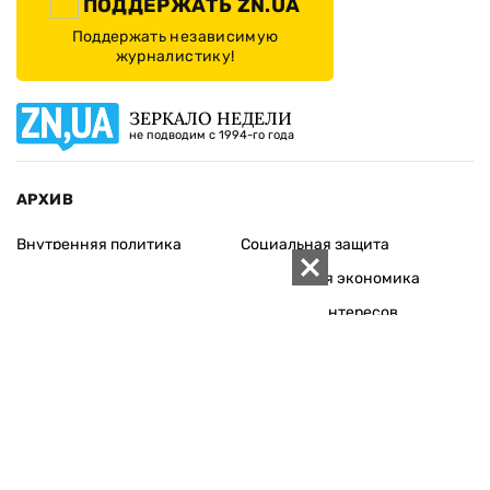
ПОДДЕРЖАТЬ ZN.UA
Поддержать независимую
журналистику!
ЗЕРКАЛО НЕДЕЛИ
не подводим с 1994-го года
АРХИВ
Внутренняя политика
Социальная защита
Международная политика
Зарубежная экономика
Макроуровень
Конфликт интересов
Энергорынок
Экономическая
безопасность
Приватизация
Персоналии
Экономика регионов
Социум
Наука
История
Технологии
Круг семьи