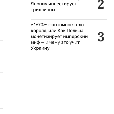
2
Япония инвестирует
триллионы
«1670»: фантомное тело
короля, или Как Польша
3
монетизирует имперский
миф — и чему это учит
Украину