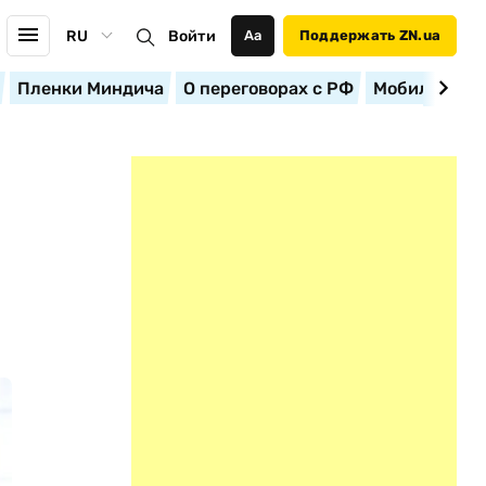
RU
Войти
Аа
Поддержать ZN.ua
Пленки Миндича
О переговорах с РФ
Мобилизация