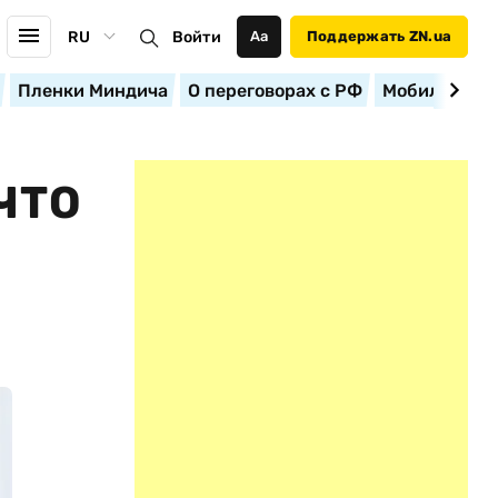
RU
Войти
Аа
Поддержать ZN.ua
Пленки Миндича
О переговорах с РФ
Мобилизация
ЧТО