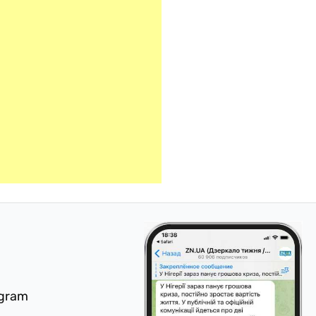
egram