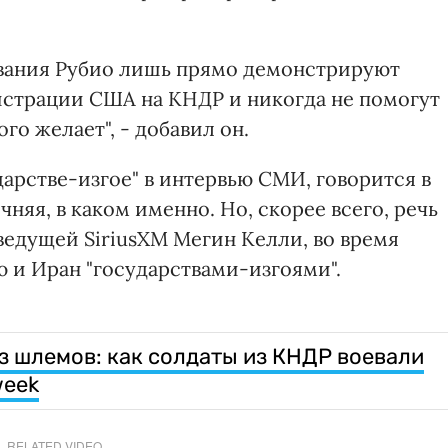
вания Рубио лишь прямо демонстрируют
истрации США на КНДР и никогда не помогут
го желает", - добавил он.
арстве-изгое" в интервью СМИ, говорится в
няя, в каком именно. Но, скорее всего, речь
 ведущей SiriusXM Мегин Келли, во время
ю и Иран "государствами-изгоями".
з шлемов: как солдаты из КНДР воевали
week
RELATED VIDEO