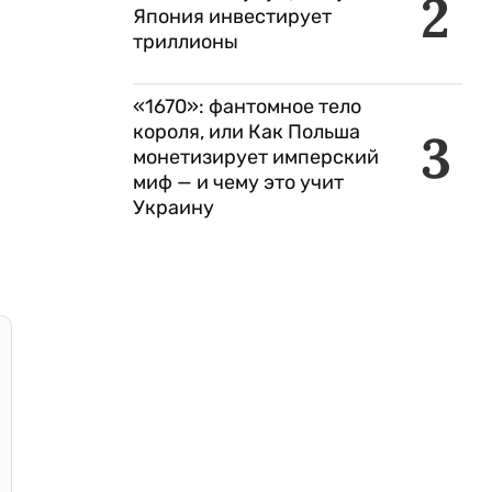
2
Япония инвестирует
триллионы
«1670»: фантомное тело
короля, или Как Польша
3
монетизирует имперский
миф — и чему это учит
Украину