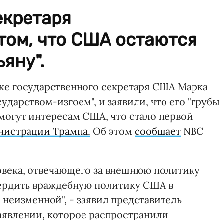
екретаря
том, что США остаются
яну".
ке государственного секретаря США Марка
сударством-изгоем", и заявили, что его "груб
могут интересам США, что стало первой
нистрации Трампа.
Об этом
сообщает
NBC
овека, отвечающего за внешнюю политику
вердить враждебную политику США в
неизменной", - заявил представитель
аявлении, которое распространили