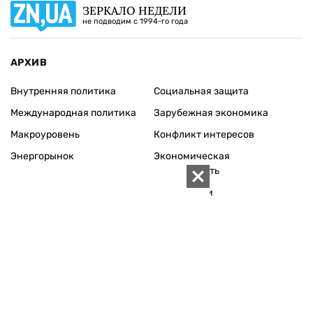
ЗЕРКАЛО НЕДЕЛИ
не подводим с 1994-го года
АРХИВ
Внутренняя политика
Социальная защита
Международная политика
Зарубежная экономика
Макроуровень
Конфликт интересов
Энергорынок
Экономическая
безопасность
Приватизация
Персоналии
Экономика регионов
Социум
Наука
История
Технологии
Круг семьи
Среда обитания
Туризм
Церковь
Собственность
Культура