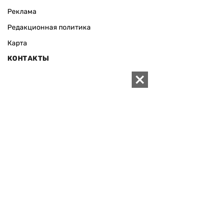
Реклама
Редакционная политика
Карта
КОНТАКТЫ
01010 Киев, ул. Князей Острожских, 19/1
Телефон редакции:
+380 (44) 280-04-85
Электронная почта редакции:
zn94@ukr.net
Электронная почта службы новостей:
editor@zn.ua
СОЦСЕТИ
ПОДДЕРЖАТЬ ZN.UA
Поддержать независимую