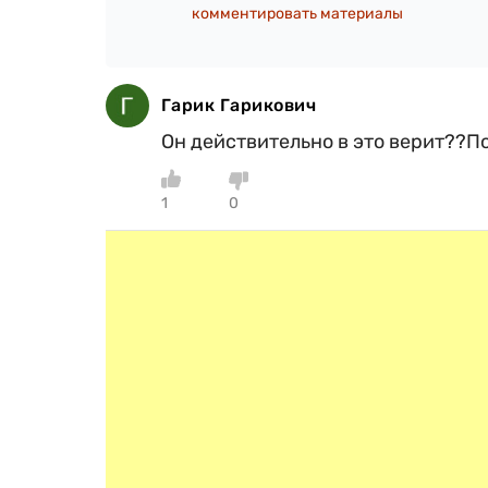
комментировать материалы
Гарик Гарикович
Он действительно в это верит??П
1
0