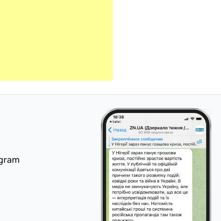
egram