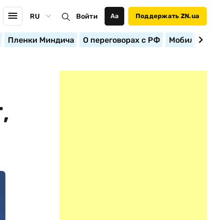
RU
Войти
Аа
Поддержать ZN.ua
Пленки Миндича
О переговорах с РФ
Мобилизация
,