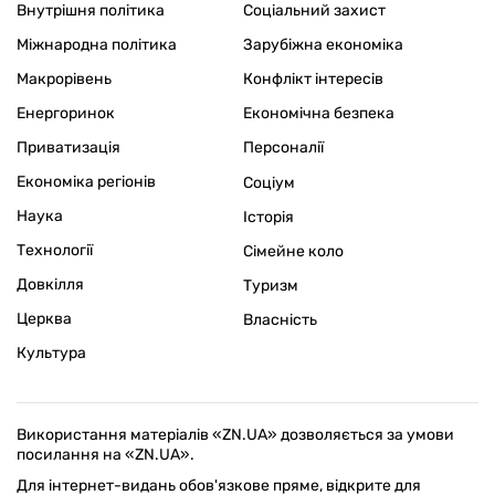
Внутрішня політика
Соціальний захист
Міжнародна політика
Зарубіжна економіка
Макрорівень
Конфлікт інтересів
Енергоринок
Економічна безпека
Приватизація
Персоналії
Економіка регіонів
Соціум
Наука
Історія
Технології
Сімейне коло
Довкілля
Туризм
Церква
Власність
Культура
Використання матеріалів «ZN.UA» дозволяється за умови
посилання на «ZN.UA».
Для інтернет-видань обов'язкове пряме, відкрите для