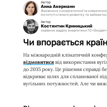
Автор
Анна Акерманн
Фахівчиня з енергетичної та кліматично
інституті сталого розвитку та займаєть
Автор
Костянтин Криницький
керівник відділу енергетики ГО «Екодія»
Чи впорається краї
На міжнародній кліматичній конфер
відмовитися
від використання вугі
до 2035 року. Це рішення справді бе
відкриває шлях для спланованої пі
вугільних потужностей. Але чи вижи