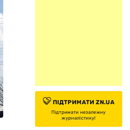
ПІДТРИМАТИ ZN.UA
Підтримати незалежну
журналістику!