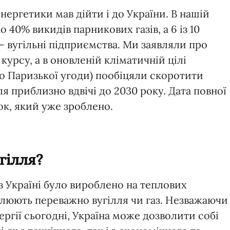
нергетики мав дійти і до України. В нашій
 40% викидів парникових газів, а 6 із 10
— вугільні підприємства. Ми заявляли про
урсу, а в оновленій кліматичній цілі
о Паризької угоди) пообіцяли скоротити
я приблизно вдвічі до 2030 року. Дата повної
ок, який уже зроблено.
гілля?
 в Україні було вироблено на теплових
палюють переважно вугілля чи газ. Незважаючи
ергії сьогодні, Україна може дозволити собі