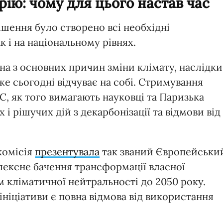
рію: чому для цього настав час
рішення було створено всі необхідні
 і на національному рівнях.
а з основних причин зміни клімату, наслідки
же сьогодні відчуває на собі. Стримування
°C, як того вимагають науковці та Паризька
і рішучих дій з декарбонізації та відмови від
комісія
презентувала
так званий Європейськи
ексне бачення трансформації власної
 кліматичної нейтральності до 2050 року.
ініціативи є повна відмова від використання