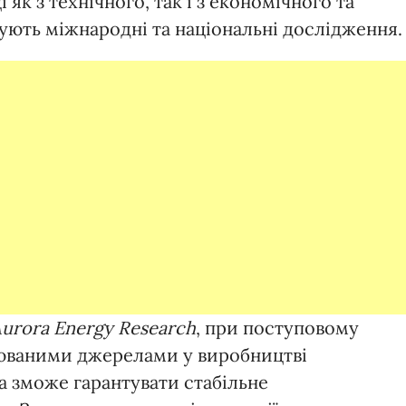
 як з технічного, так і з економічного та
жують міжнародні та національні дослідження.
urora Energy Research
, при поступовому
люваними джерелами у виробництві
на зможе гарантувати стабільне