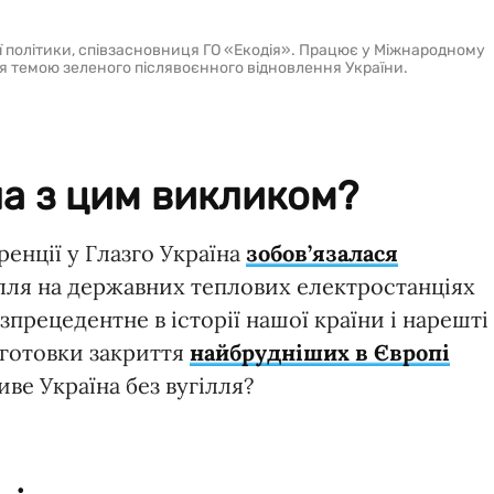
ї політики, співзасновниця ГО «Екодія». Працює у Міжнародному
ся темою зеленого післявоєнного відновлення України.
на з цим викликом?
енції у Глазго Україна
зобов’язалася
лля на державних теплових електростанціях
зпрецедентне в історії нашої країни і нарешті
дготовки закриття
найбрудніших в Європі
ве Україна без вугілля?