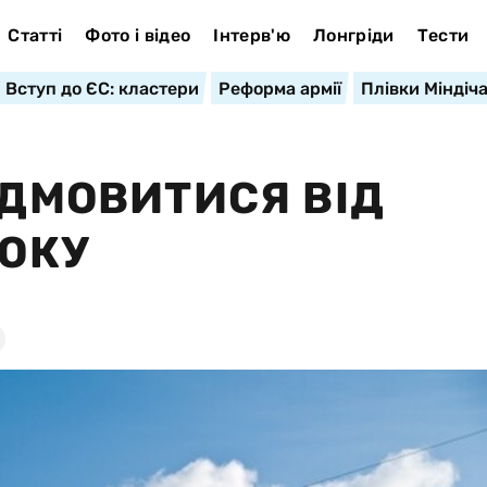
Статті
Фото і відео
Інтерв'ю
Лонгріди
Тести
Вступ до ЄС: кластери
Реформа армії
Плівки Міндіч
ІДМОВИТИСЯ ВІД
РОКУ