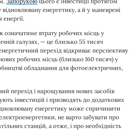
м.
Запорукою
цього є інвестиції протягом
 відновлювану енергетику, а й у маневрені
 енергії.
ож означатиме втрату робочих місць у
чній галузях, — це близько 55 тисяч
 енергетичний перехід відкриває перспективу
нових робочих місць (близько 160 тисяч) у
робництві обладнання для фотоелектричних,
ний перехід і нарощування нових засобів
ують інвестицій і призводять до додаткових
а відновлювану енергетику може спричинити
електроенергетики, не варто забувати про
ільних станцій, а отже, і про необхідність