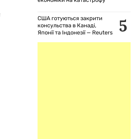
економіки на катастрофу
є
США готуються закрити
5
консульства в Канаді,
Японії та Індонезії — Reuters