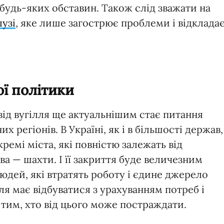
 будь-яких обставин. Також слід зважати на
лузі
, яке лише загострює проблеми і відклада
ї політики
 від вугілля ще актуальнішим стає питання
 регіонів. В Україні, як і в більшості держав,
ремі міста, які повністю залежать від
а — шахти. І її закриття буде величезним
юдей, які втратять роботу і єдине джерело
ля має відбуватися з урахуванням потреб і
 тим, хто від цього може постраждати.