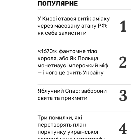
ПОПУЛЯРНЕ
У Києві стався витік аміаку
1
через масовану атаку РФ:
як себе захистити
«1670»: фантомне тіло
2
короля, або Як Польща
монетизує імперський міф
— і чого це вчить Україну
3
Яблучний Спас: заборони
свята та прикмети
Три помилки, які
4
перетворять план
порятунку української