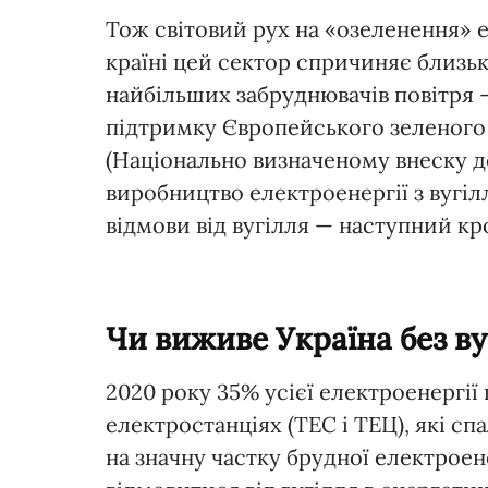
Тож світовий рух на «озеленення» е
країні цей сектор спричиняє близько
найбільших забруднювачів повітря 
підтримку Європейського зеленого к
(Національно визначеному внеску д
виробництво електроенергії з вугілл
відмови від вугілля — наступний кр
Чи виживе Україна без ву
2020 року 35% усієї електроенергії
електростанціях (ТЕС і ТЕЦ), які с
на значну частку брудної електроен