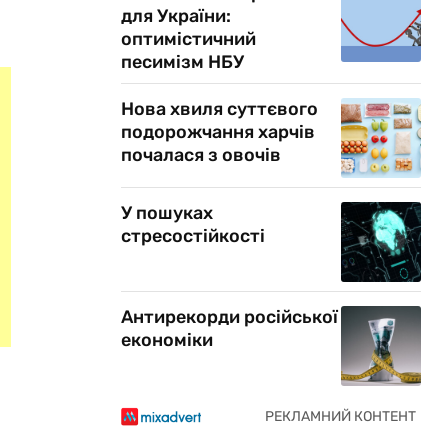
для України:
оптимістичний
песимізм НБУ
Нова хвиля суттєвого
подорожчання харчів
почалася з овочів
У пошуках
стресостійкості
Антирекорди російської
економіки