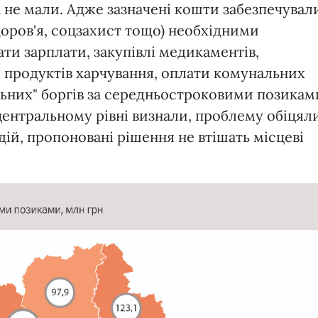
а не мали. Адже зазначені кошти забезпечувал
доров'я, соцзахист тощо) необхідними
ати зарплати, закупівлі медикаментів,
я продуктів харчування, оплати комунальних
альних" боргів за середньостроковими позикам
центральному рівні визнали, проблему обіцял
дій, пропоновані рішення не втішать місцеві