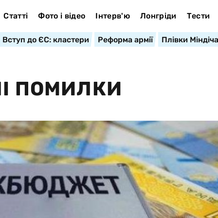
Статті
Фото і відео
Інтерв'ю
Лонгріди
Тести
Вступ до ЄС: кластери
Реформа армії
Плівки Міндіч
ШІ ПОМИЛКИ