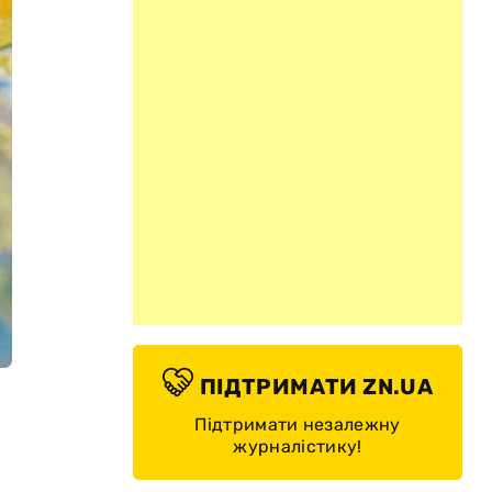
ПІДТРИМАТИ ZN.UA
Підтримати незалежну
журналістику!