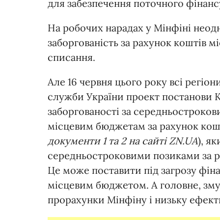
для забезпечення поточного фінансу
На робочих нарадах у Мінфіні неод
заборгованість за рахунок коштів м
списання.
Але 16 червня цього року всі регіо
служби України проект постанови 
заборгованості за середньостроко
місцевим бюджетам за рахунок кошт
документи 1 та 2 на сайті ZN.UA
), я
середньостроковими позиками за ра
Це може поставити під загрозу фін
місцевим бюджетом. А головне, зму
прорахунки Мінфіну і низьку ефект