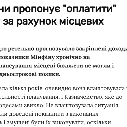
ни пропонує "оплатити"
 за рахунок місцевих
дто ретельно прогнозувало закріплені доход
 показники Мінфіну хронічно не
нансування місцеві бюджети не могли і
дньострокові позики.
ла кілька років, очевидно вона влаштовувала 
тельності планування, і Казначейство, яке до
цесами звикло. Не влаштовувала ситуація
али доведені показники з виконання
і змушені були їх виконувати, оскільки