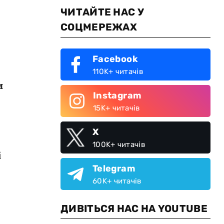
ЧИТАЙТЕ НАС У
СОЦМЕРЕЖАХ
Facebook
110K+ читачів
и
Instagram
15K+ читачів
X
100K+ читачів
і
Telegram
60K+ читачів
ДИВІТЬСЯ НАС НА YOUTUBE