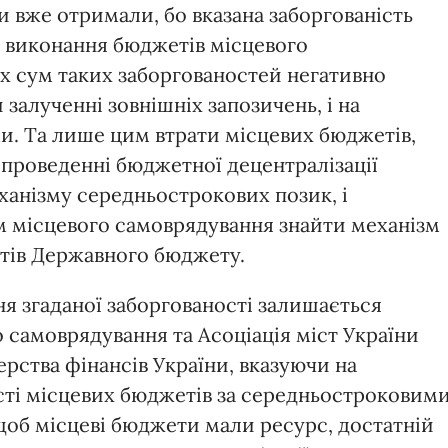
и вже отримали, бо вказана заборгованість
ті виконання бюджетів місцевого
их сум таких заборгованостей негативно
залученні зовнішніх запозичень, і на
и. Та лише цим втрати місцевих бюджетів,
 проведенні бюджетної децентралізації
ханізму середньострокових позик, і
м місцевого самоврядування знайти механізм
штів Державного бюджету.
ня згаданої заборгованості залишається
 самоврядування та Асоціація міст України
рства фінансів України, вказуючи на
сті місцевих бюджетів за середньостроковим
щоб місцеві бюджети мали ресурс, достатній