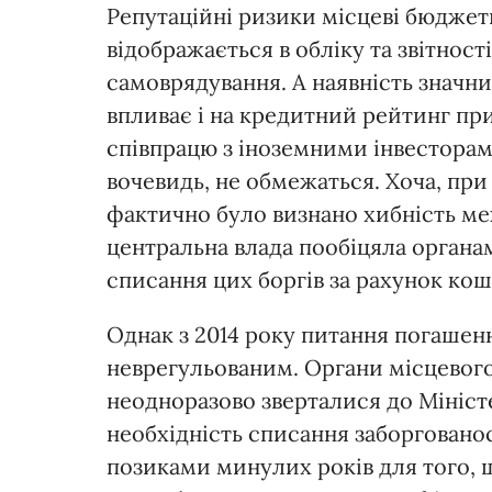
Репутаційні ризики місцеві бюджет
відображається в обліку та звітнос
самоврядування. А наявність значн
впливає і на кредитний рейтинг при 
співпрацю з іноземними інвесторам
вочевидь, не обмежаться. Хоча, при
фактично було визнано хибність ме
центральна влада пообіцяла органа
списання цих боргів за рахунок ко
Однак з 2014 року питання погашен
неврегульованим. Органи місцевого
неодноразово зверталися до Міністе
необхідність списання заборговано
позиками минулих років для того, 