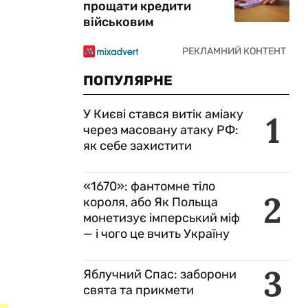
прощати кредити
військовим
ПОПУЛЯРНЕ
У Києві стався витік аміаку
1
через масовану атаку РФ:
як себе захистити
«1670»: фантомне тіло
2
короля, або Як Польща
монетизує імперський міф
— і чого це вчить Україну
3
Яблучний Спас: заборони
свята та прикмети