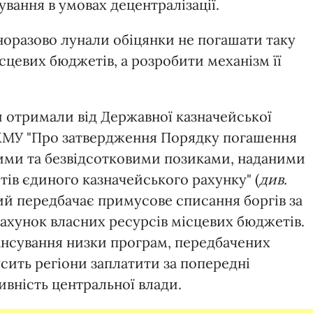
вання в умовах децентралізації.
норазово лунали обіцянки не погашати таку
ісцевих бюджетів, а розробити механізм її
ни отримали від Державної казначейської
КМУ "Про затвердження Порядку погашення
вими та безвідсотковими позиками, наданими
ів єдиного казначейського рахунку" (
див.
кий передбачає примусове списання боргів за
хунок власних ресурсів місцевих бюджетів.
ансування низки програм, передбачених
сить регіони заплатити за попередні
ивність центральної влади.