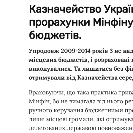
Казначейство Украї
прорахунки Мінфіну
бюджетів.
Упродовж 2009-2014 років 3 не на
місцевих бюджетів, і розраховані
виконувалися. Та лишитися без фі
отримували від Казначейства сере
Враховуючи, що така практика трива
Мінфін, бо не вимагала від нього ре
ручного керування бюджетними про
лише місцеві громади, які отримув
делегованих державою повноважень 