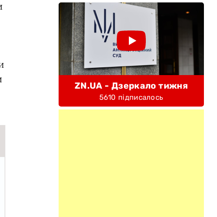
и
и
и
ZN.UA - Дзеркало тижня
5610 підписалось