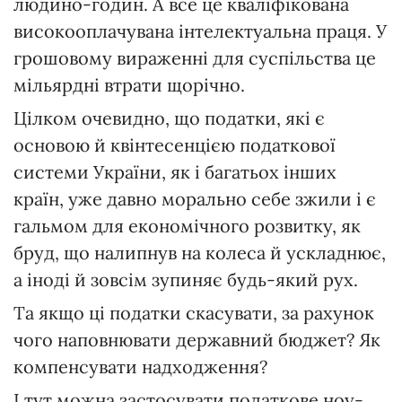
людино-годин. А все це кваліфікована
високооплачувана інтелектуальна праця. У
грошовому вираженні для суспільства це
мільярдні втрати щорічно.
Цілком очевидно, що податки, які є
основою й квінтесенцією податкової
системи України, як і багатьох інших
країн, уже давно морально себе зжили і є
гальмом для економічного розвитку, як
бруд, що налипнув на колеса й ускладнює,
а іноді й зовсім зупиняє будь-який рух.
Та якщо ці податки скасувати, за рахунок
чого наповнювати державний бюджет? Як
компенсувати надходження?
І тут можна застосувати податкове ноу-