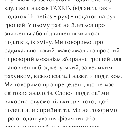
хау, яке я назвав TAXKIN (від англ. tax -
податок і kinetics - рух) - податок на рух
грошей. У цьому разі не йдеться про
зниження або підвищення якихось
податків, їх зміну. Ми говоримо про
радикально новий, максимально простий
і прозорий механізм збирання грошей для
наповнення бюджету, який, за великим
рахунком, важко взагалі назвати податком.
Ми говоримо про прецедент, що не має
світових аналогів. Слово "податок" ми
використовуємо тільки для того, щоб
полегшити сприйняття. Ми не говоримо
про оподаткування фізичних або
юридичних осіб, ми говоримо про