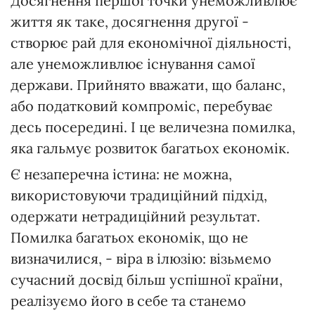
Досягнення першої точки унеможливлює
життя як таке, досягнення другої -
створює рай для економічної діяльності,
але унеможливлює існування самої
держави. Прийнято вважати, що баланс,
або податковий компроміс, перебуває
десь посередині. І це величезна помилка,
яка гальмує розвиток багатьох економік.
Є незаперечна істина: не можна,
використовуючи традиційний підхід,
одержати нетрадиційний результат.
Помилка багатьох економік, що не
визначилися, - віра в ілюзію: візьмемо
сучасний досвід більш успішної країни,
реалізуємо його в себе та станемо