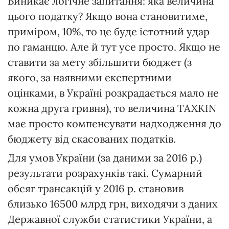
Виникає логічне запитання: яка величина
цього податку? Якщо вона становитиме,
приміром, 10%, то це буде істотний удар
по гаманцю. Але й тут усе просто. Якщо не
ставити за мету збільшити бюджет (з
якого, за наявними експертними
оцінками, в Україні розкрадається мало не
кожна друга гривня), то величина TAXKIN
має просто компенсувати надходження до
бюджету від скасованих податків.
Для умов України (за даними за 2016 р.)
результати розрахунків такі. Сумарний
обсяг трансакцій у 2016 р. становив
близько 16500 млрд грн, виходячи з даних
Державної служби статистики України, а