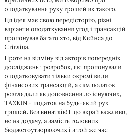
оподаткування руху грошей як такого.
Ця ідея має свою передісторію, різні
варіанти оподаткування угод і трансакцій
пропонував багато хто, від Кейнса до
Стігліца.
Проте на відміну від авторів попередніх
досліджень і розробок, які пропонували
оподатковувати тільки окремі види
фінансових трансакцій, а сам податок
розглядали як доповнення до існуючих,
TAXKIN - податок на будь-який рух
грошей. Без винятків! І що вкрай важливо,
не на додачу, а замість головних
бюджетоутворюючих і в той же час