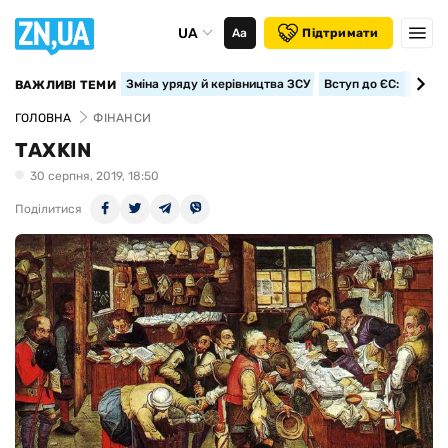
UA
Аа
Підтримати
Зміна уряду й керівництва ЗСУ
Вступ до ЄС: класте
ВАЖЛИВІ ТЕМИ
ГОЛОВНА
ФІНАНСИ
TAXKIN
30 серпня, 2019, 18:50
Поділитися