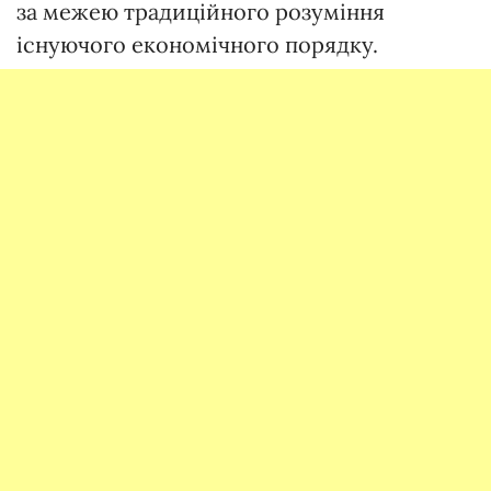
за межею традиційного розуміння
існуючого економічного порядку.