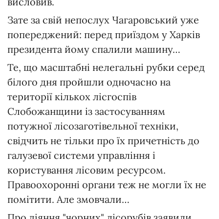
висловив.
Зате за свій непослух Чагаровський уже
попереджений: перед приїздом у Харків
президента йому спалили машину…
Те, що масштабні нелегальні рубки серед
білого дня пройшли одночасно на
території кількох лісгоспів
Слобожанщини із застосуванням
потужної лісозаготівельної техніки,
свідчить не тільки про їх причетність до
галузевої системи управління і
користування лісовим ресурсом.
Правоохоронні органи теж не могли їх не
помітити. Але змовчали…
Про діяння "чорних" лісорубів заявили