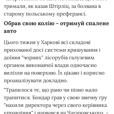
тримали, як казав Штірліц, за болвана в
старому польському преферансі.
Обрав свою колію - отримуй спалене
авто
Цього тижня у Харкові всі складові
прихованої досі системи кришування і
доїння "чорних" лісорубів галузевим
органом виконавчої влади одночасно
вилізли на поверхню. Їх цікаво і корисно
проаналізувати докладно.
"Трапилося те, що рано чи пізно мало
трапитися. Бондар грав у свою звичну гру
"нахили директора через свого керівника
управління" і нарвався на Чагаровського, -