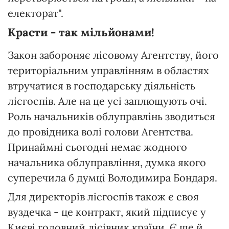
електорат".
Красти - так мільйонами!
Закон забороняє лісовому Агентству, його
територіальним управлінням в областях
втручатися в господарську діяльність
лісгоспів. Але на це усі заплющують очі.
Роль начальників облуправлінь зводиться
до провідника волі голови Агентства.
Принаймні сьогодні немає жодного
начальника облуправління, думка якого
суперечила б думці Володимира Бондаря.
Для директорів лісгоспів також є своя
вуздечка - це контракт, який підписує у
Києві головний лісівник країни. Є ще й