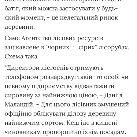
батіг, який можна застосувати у будь-
який момент, - це нелегальний ринок
деревини.
Саме Агентство лісових ресурсів
зацікавлене в "чорних" і "сірих" лісорубах.
Схема така.
"Директори лісгоспів отримують
телефоном рознарядку: такій-то особі чи
певному підприємству відвантажити
сировину за найнижчою ціною, - Данііл
Маландій. - Для цього лісівник змушений
офіційно облікувати ділову деревину
найнижчим сортом. Кеш іде в кишені
чиновникам пропорційно їхнім посадам.