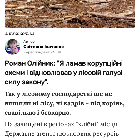
antikor.com.ua
Автор
Світлана Ісаченко
Кореспондент ZN.UA
Роман Олійник: "Я ламав корупційні
схеми і відновлював у лісовій галузі
силу закону".
Так у лісовому господарстві ще не
нищили ні лісу, ні кадрів - під корінь,
свавільно і безкарно.
На зачищені в регіонах "хлібні" місця
Державне агентство лісових ресурсів