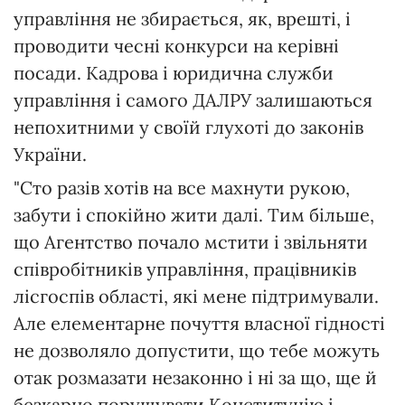
управління не збирається, як, врешті, і
проводити чесні конкурси на керівні
посади. Кадрова і юридична служби
управління і самого ДАЛРУ залишаються
непохитними у своїй глухоті до законів
України.
"Сто разів хотів на все махнути рукою,
забути і спокійно жити далі. Тим більше,
що Агентство почало мстити і звільняти
співробітників управління, працівників
лісгоспів області, які мене підтримували.
Але елементарне почуття власної гідності
не дозволяло допустити, що тебе можуть
отак розмазати незаконно і ні за що, ще й
безкарно порушувати Конституцію і