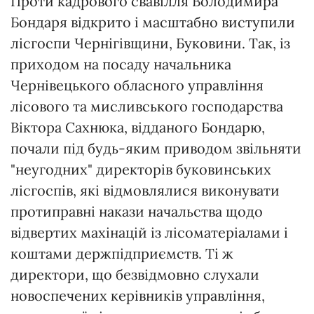
Проти кадрового свавілля Володимира
Бондаря відкрито і масштабно виступили
лісгоспи Чернігівщини, Буковини. Так, із
приходом на посаду начальника
Чернівецького обласного управління
лісового та мисливського господарства
Віктора Сахнюка, відданого Бондарю,
почали під будь-яким приводом звільняти
"неугодних" директорів буковинських
лісгоспів, які відмовлялися виконувати
протиправні накази начальства щодо
відвертих махінацій із лісоматеріалами і
коштами держпідприємств. Ті ж
директори, що безвідмовно слухали
новоспечених керівників управління,