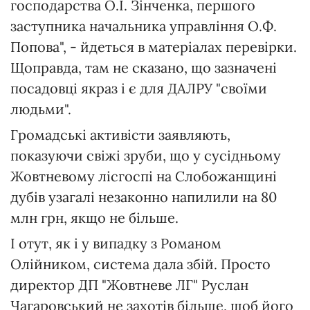
господарства О.І. Зінченка, першого
заступника начальника управління О.Ф.
Попова", - йдеться в матеріалах перевірки.
Щоправда, там не сказано, що зазначені
посадовці якраз і є для ДАЛРУ "своїми
людьми".
Громадські активісти заявляють,
показуючи свіжі зруби, що у сусідньому
Жовтневому лісгоспі на Слобожанщині
дубів узагалі незаконно напилили на 80
млн грн, якщо не більше.
І отут, як і у випадку з Романом
Олійником, система дала збій. Просто
директор ДП "Жовтневе ЛГ" Руслан
Чагаровський не захотів більше, щоб його