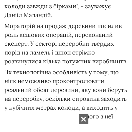
колоди завжди з бірками", - зауважує
Данііл Маландій.
Мораторій на продаж деревини посилив
роль кешових операцій, переконаний
експерт. У секторі переробки твердих
порід на ламель і шпон стрімко
розвинулися кілька потужних виробництв.
"Їх технологічна особливість у тому, що
ніяк неможливо проконтролювати
реальний обсяг деревини, яку вони беруть
на переробку, оскільки сировина заходить
у кубічних метрах колоди, а виходить у
квадратних метрах виструганого з неї
шпону.