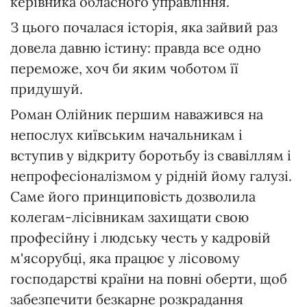
керівника обласного управління.
З цього почалася історія, яка зайвий раз
довела давню істину: правда все одно
переможе, хоч би яким чоботом її
придушуй.
Роман Олійник першим наважився на
непослух київським начальникам і
вступив у відкриту боротьбу із свавіллям і
непрофесіоналізмом у рідній йому галузі.
Саме його принциповість дозволила
колегам-лісівникам захищати свою
професійну і людську честь у кадровій
м'ясорубці, яка працює у лісовому
господарстві країни на повні оберти, щоб
забезпечити безкарне розкрадання