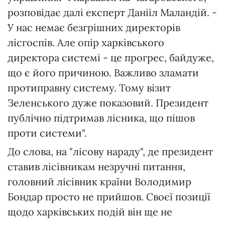
розповідає далі експерт Данііл Маландій. -
У нас немає безгрішних директорів
лісгоспів. Але опір харківського
директора системі - це прогрес, байдуже,
що є його причиною. Важливо зламати
протиправну систему. Тому візит
Зеленського дуже показовий. Президент
публічно підтримав лісника, що пішов
проти системи".
До слова, на "лісову нараду", де президент
ставив лісівникам незручні питання,
головний лісівник країни Володимир
Бондар просто не прийшов. Своєї позиції
щодо харківських подій він ще не