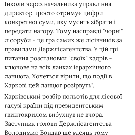
Інколи через начальника управління
директор просто отримує цифри
конкретної суми, яку мусить зібрати і
передати нагору. Тому насправді "чорні"
лісоруби - це гра самих же лісівників за
правилами Держлісагентства. У цій грі
питання розстановки "своїх" кадрів -
ключове на всіх ланках ієрархічного
ланцюга. Хочеться вірити, що події в
Харкові цей ланцюг розірвуть".
Харківський розбір польотів для лісової
галузі країни під президентським
гвинтокрилом вибухнув не вчора.
Заступник голови Держлісагентства
Володимир Бондар ще місяць тому