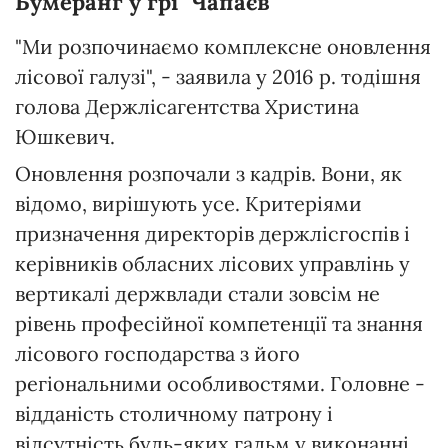
Бумеранг у грі "Чапаєв"
"Ми розпочинаємо комплексне оновлення
лісової галузі", - заявила у 2016 р. тодішня
голова Держлісагентства Христина
Юшкевич.
Оновлення розпочали з кадрів. Вони, як
відомо, вирішують усе. Критеріями
призначення директорів держлісгоспів і
керівників обласних лісових управлінь у
вертикалі держвлади стали зовсім не
рівень професійної компетенції та знання
лісового господарства з його
регіональними особливостями. Головне -
відданість столичному патрону і
відсутність будь-яких гальм у виконанні