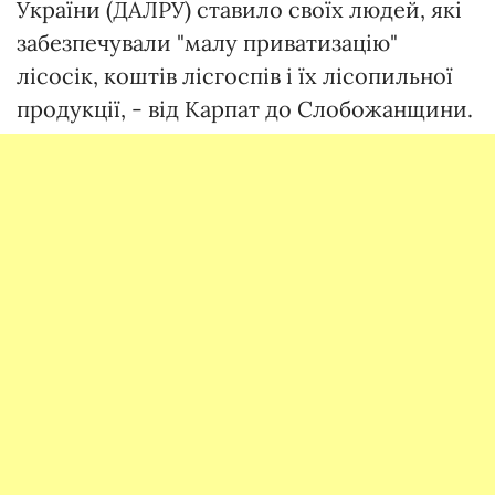
України (ДАЛРУ) ставило своїх людей, які
забезпечували "малу приватизацію"
лісосік, коштів лісгоспів і їх лісопильної
продукції, - від Карпат до Слобожанщини.