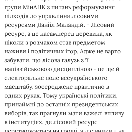
групи МінАПК з питань реформування
підходів до управління лісовими
ресурсами Данііл Маландій. - Лісовий
ресурс, а це насамперед деревина, як
ніколи з розмахом став предметом
наживи і політичних ігор. Адже не варто
забувати, що лісова галузь з її
напіввійськовою дисципліною - це ще й
електоральне поле всеукраїнського
масштабу, зосереджене практично в
одних руках. Тому українські політики,
принаймні до останніх президентських
виборів, так прагнули мати важелі впливу
в інституціях, де лісовий ресурс
перетворюється на гроші, а лісівники - на