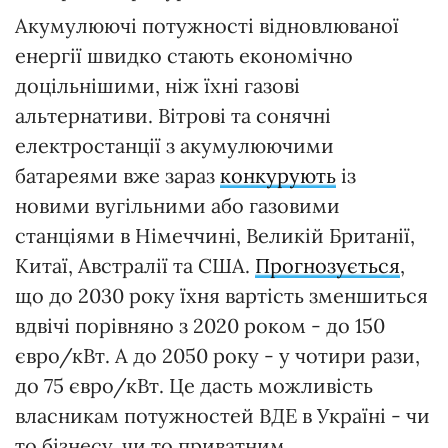
Акумулюючі потужності відновлюваної
енергії швидко стають економічно
доцільнішими, ніж їхні газові
альтернативи. Вітрові та сонячні
електростанції з акумулюючими
батареями вже зараз
конкурують
із
новими вугільними або газовими
станціями в Німеччині, Великій Британії,
Китаї, Австралії та США.
Прогнозується
,
що до 2030 року їхня вартість зменшиться
вдвічі порівняно з 2020 роком - до 150
євро/кВт. А до 2050 року - у чотири рази,
до 75 євро/кВт. Це дасть можливість
власникам потужностей ВДЕ в Україні - чи
то бізнесу, чи то приватним