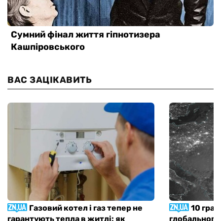
ВАС ЗАЦІКАВИТЬ
Газовий котел і газ тепер не
10 град
гарантують тепла в житлі: як
глобального