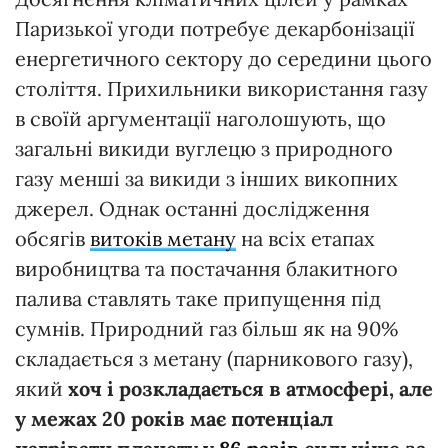
Паризької угоди потребує декарбонізації
енергетичного сектору до середини цього
століття. Прихильники використання газу
в своїй аргументації наголошують, що
загальні викиди вуглецю з природного
газу менші за викиди з інших викопних
джерел. Однак останні дослідження
обсягів
витоків метану
на всіх етапах
виробництва та постачання блакитного
палива ставлять таке припущення під
сумнів. Природний газ більш як на 90%
складається з метану (парникового газу),
який
хоч і розкладається в атмосфері, але
у межах 20 років має потенціал