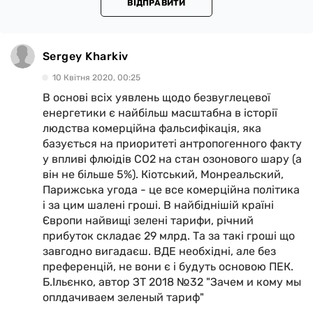
ВІДПРАВИТИ
Sergey Kharkiv
10 Квiтня 2020, 00:25
В основі всіх уявлень щодо безвуглецевої
енергетики є найбільш масштабна в історії
людства комерційна фальсифікація, яка
базується на приоритеті антропогенного факту
у впливі флюідів СО2 на стан озонового шару (а
він не більше 5%). Кіотський, Монреальский,
Парижська угода - це все комерційна політика
і за цим шалені гроші. В найбіднішій країні
Європи найвищі зелені тарифи, річний
прибуток складає 29 млрд. Та за такі гроші що
завгодно вигадаєш. ВДЕ необхідні, але без
преференцій, не вони є і будуть основою ПЕК.
Б.Ільєнко, автор ЗТ 2018 №32 "Зачем и кому мы
оплдачиваем зеленый тариф"