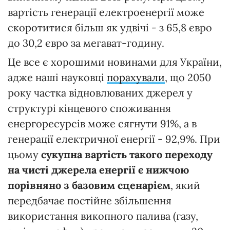
вартість генерації електроенергії може
скоротитися більш як удвічі - з 65,8 євро
до 30,2 євро за мегават-годину.
Це все є хорошими новинами для України,
адже наші науковці
порахували
, що 2050
року частка відновлюваних джерел у
структурі кінцевого споживання
енергоресурсів може сягнути 91%, а в
генерації електричної енергії - 92,9%. При
цьому
сукупна вартість такого переходу
на чисті джерела енергії є нижчою
порівняно з базовим сценарієм
, який
передбачає постійне збільшення
використання викопного палива (газу,