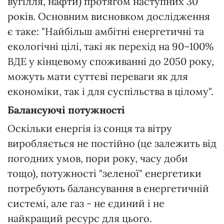
вугілля, нафти) протягом наступних 30
років. Основним висновком дослідження
є таке: "Найбільш амбітні енергетичні та
екологічні цілі, такі як перехід на 90–100%
ВДЕ у кінцевому споживанні до 2050 року,
можуть мати суттєві переваги як для
економіки, так і для суспільства в цілому".
Балансуючі потужності
Оскільки енергія із сонця та вітру
виробляється не постійно (це залежить від
погодних умов, пори року, часу доби
тощо), потужності "зеленої" енергетики
потребують балансування в енергетичній
системі, але газ - не єдиний і не
найкращий ресурс для цього.