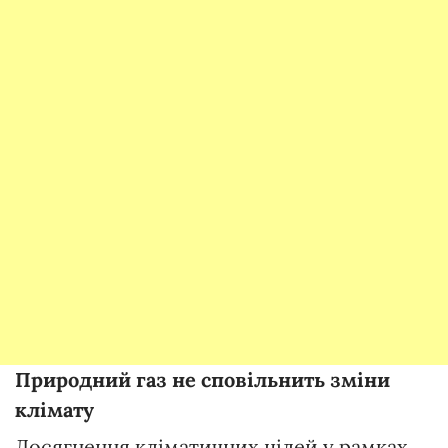
Природний газ не сповільнить зміни
клімату
Досягнення кліматичних цілей у рамках