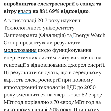
виробництва електроенергії з сонця та
вітру
впала
на 88 і 69% відповідно.
А в листопаді 2017 року науковці
Технологічного університету
Лаппеенранта (Фінляндія) та
Energy Watch
Group презентували результати
моделювання
щодо функціонування
енергетичних систем світу виключно на
генерації з відновлюваних джерел енергії.
Ці результати свідчать, що в середньому
вартість електроенергії при повному
впровадженні технологій ВДЕ до 2050
року зменшиться на чверть - до 52 євро/
МВт∙год порівняно з 70 євро/МВт∙год на
викопному паливі 2015 року. При цьому