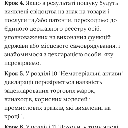
Крок 4.
Якщо в результаті пошуку будуть
виявлені свідоцтва на знак на товари і
послуги та/або патенти, переходимо до
Єдиного державного реєстру осіб,
уповноважених на виконання функцій
держави або місцевого самоврядування, і
знайомимося з декларацією особи, яку
перевіряємо.
Крок 5.
У розділі 10 "Нематеріальні активи"
декларації перевіряється наявність
задекларованих торгових марок,
винаходів, корисних моделей і
промислових зразків, які виявленні на
кроці 1.
Крок 6.
У розділі 11 "Доходи, у тому числі