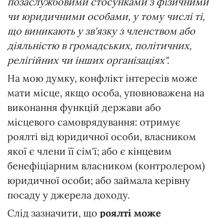
позаслужбовими стосунками з фізичними
чи юридичними особами, у тому числі ті,
що виникають у зв'язку з членством або
діяльністю в громадських, політичних,
релігійних чи інших організаціях".
На мою думку, конфлікт інтересів може
мати місце, якщо особа, уповноважена на
виконання функцій держави або
місцевого самоврядування: отримує
роялті від юридичної особи, власником
якої є члени її сім'ї; або є кінцевим
бенефіціарним власником (контролером)
юридичної особи; або займала керівну
посаду у джерела доходу.
Слід зазначити, що
роялті може