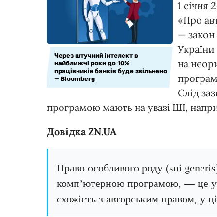
1 січня 
«Про авт
— закон 
України 
Через штучний інтелект в
на неор
найближчі роки до 10%
працівників банків буде звільнено
програмо
— Bloomberg
Слід за
програмою мають на увазі ШІ, напр
Довідка ZN.UA
Право особливого роду (sui generi
комп’ютерною програмою, — це ун
схожість з авторським правом, у ці