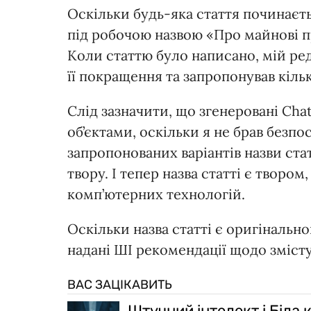
Оскільки будь-яка стаття починаєть
під робочою назвою «Про майнові пр
Коли статтю було написано, мій ре
її покращення та запропонував кільк
Слід зазначити, що згенеровані Cha
об’єктами, оскільки я не брав безпо
запропонованих варіантів назви ст
твору. І тепер назва статті є твор
комп’ютерних технологій.
Оскільки назва статті є оригінальн
надані ШІ рекомендації щодо змісту 
ВАС ЗАЦІКАВИТЬ
Штучний інтелект і Біла 