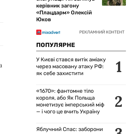
керівник загону
«Плацдарм» Олексій
Юков
ПОПУЛЯРНЕ
У Києві стався витік аміаку
1
а
через масовану атаку РФ:
як себе захистити
«1670»: фантомне тіло
2
короля, або Як Польща
монетизує імперський міф
— і чого це вчить Україну
3
Яблучний Спас: заборони