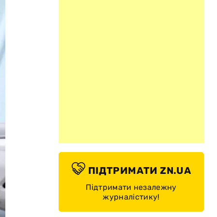
ПІДТРИМАТИ ZN.UA
Підтримати незалежну
журналістику!