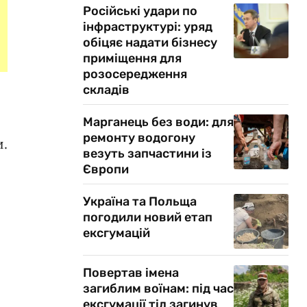
Російські удари по
інфраструктурі: уряд
обіцяє надати бізнесу
приміщення для
розосередження
складів
Марганець без води: для
ремонту водогону
и.
везуть запчастини із
Європи
Україна та Польща
погодили новий етап
ексгумацій
Повертав імена
загиблим воїнам: під час
ексгумації тіл загинув