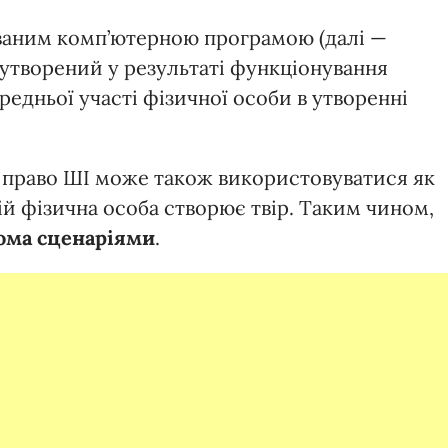
ованим комп’ютерною програмою (далі —
о утворений у результаті функціонування
едньої участі фізичної особи в утворенні
е право ШІ може також використовуватися як
ій фізична особа створює твір. Таким чином,
ома
сценаріями
.