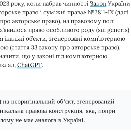
2023 року, коли набрав чинності
Закон
України
орське право і суміжні права» №2811-IX (далі
про авторське право), на правовому полі
з’явилося право особливого роду (sui generis)
игінальні об’єкти, згенеровані комп’ютерною
ю (стаття 33 закону про авторське право).
значити, що у законі під комп’ютерною
иклад,
ChatGPT
.
s) на неоригінальний об’єкт, згенерований
ікальна правова конструкція, яка, попри
лому не має аналога в Україні.