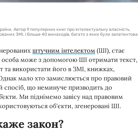
раїни. Автор 9 популярних книг про інтелектуальну власність,
ованих ЗМІ, і більше 40 винаходів, багато з яких були запатентова
генерованих
штучним інтелектом
(ШІ), стає
 особа може з допомогою ШІ отримати текст,
т та використати його в ЗМІ, книжках,
 Однак мало хто замислюється про правовий
кий спосіб, що неминуче призводить до
б’єкти. Ми піднімемо завісу над правовим
користовуються об'єкти, згенеровані ШІ.
каже закон?