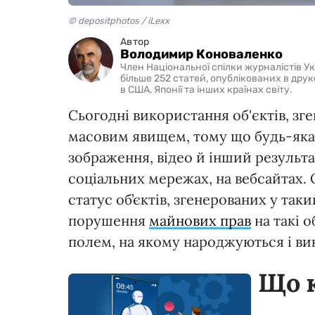
© depositphotos / iLexx
Автор
Володимир Коноваленко
Член Національної спілки журналістів Ук
більше 252 статей, опублікованих в друк
в США, Японії та інших країнах світу.
Сьогодні використання об'єктів, з
масовим явищем, тому що будь-яка
зображення, відео й інший результа
соціальних мережах, на вебсайтах.
статус об’єктів, згенерованих у та
порушення
майнових прав
на такі о
полем, на якому народжуються і ви
Що 