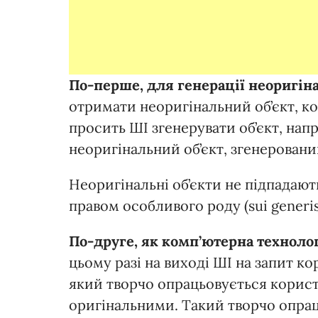
По-перше, для генерації неоригіна
отримати неоригінальний об’єкт, ко
просить ШІ згенерувати об’єкт, на
неоригінальний об’єкт, згенеровани
Неоригінальні об’єкти не підпадают
правом особливого роду (sui generis
По-друге, як комп’ютерна техноло
цьому разі на виході ШІ на запит ко
який творчо опрацьовується корист
оригінальними. Такий творчо опра