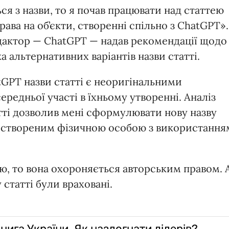
ся з назви, то я почав працювати над статтею
ава на об’єкти, створенні спільно з ChatGPT».
дактор — ChatGPT — надав рекомендації щодо
а альтернативних варіантів назви статті.
tGPT назви статті є неоригінальними
середньої участі в їхньому утворенні. Аналіз
атті дозволив мені сформулювати нову назву
ом, створеним фізичною особою з використання
ою, то вона охороняється авторським правом. 
статті були враховані.
книга України. Як наздогнати лідерів?