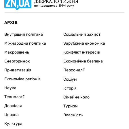
ДЗЕРКАЛО ТИЖНЯ
не підводимо з 1994 року
АРХІВ
Внутрішня політика
Соціальний захист
Міжнародна політика
Зарубіжна економіка
Макрорівень
Конфлікт інтересів
Енергоринок
Економічна безпека
Приватизація
Персоналії
Економіка регіонів
Соціум
Наука
Історія
Технології
Сімейне коло
Довкілля
Туризм
Церква
Власність
Культура