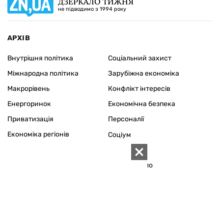
ДЗЕРКАЛО ТИЖНЯ
не підводимо з 1994 року
АРХІВ
Внутрішня політика
Соціальний захист
Міжнародна політика
Зарубіжна економіка
Макрорівень
Конфлікт інтересів
Енергоринок
Економічна безпека
Приватизація
Персоналії
Економіка регіонів
Соціум
Наука
Історія
Технології
Сімейне коло
Довкілля
Туризм
Церква
Власність
Культура