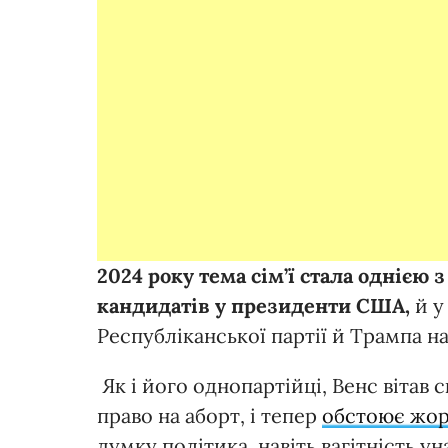
2024
року
тема сім’ї стала однією 
кандидатів у президенти США,
й у
Республіканської партії й Трампа на
Як і його однопартійці, Венс вітав
право на аборт, і тепер
обстоює жорс
думку політика, навіть вагітність у