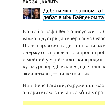
ВАС ЗАЦІКАВИТЬ
Дебати між Трампом та Га
дебатів між Байденом та 
В автобіографії Венс описує життя 
важка індустрія, а тепер панує без
Після народження дитини вони вже
одержують професії та хорошої роб
сімейний устрій: чоловіки в родині 
культурі передбачалося, що чоловік
заманеться», — пише політик.
Нині Венс багатий, одружений, має
авторитетом із питань сім’ї та морал