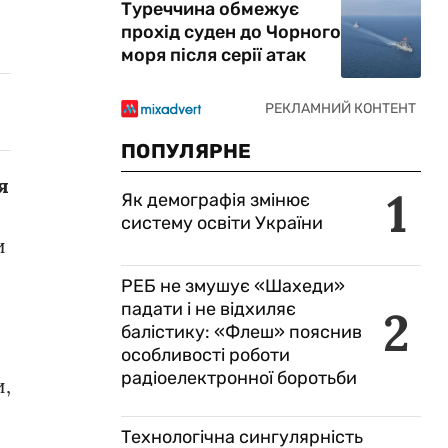
Туреччина обмежує
прохід суден до Чорного
моря після серії атак
ПОПУЛЯРНЕ
я
1
Як демографія змінює
систему освіти України
и
РЕБ не змушує «Шахеди»
падати і не відхиляє
2
балістику: «Флеш» пояснив
особливості роботи
радіоелектронної боротьби
и,
Технологічна сингулярність