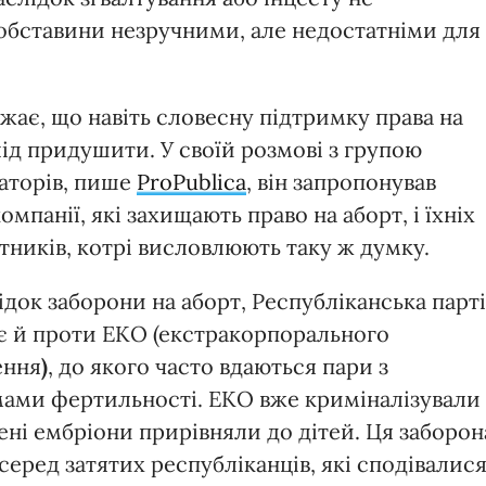
і обставини незручними, але недостатніми для
ажає, що навіть словесну підтримку права на
лід придушити. У своїй розмові з групою
аторів, пише
ProPublica
, він запропонував
омпанії, які захищають право на аборт, і їхніх
ітників, котрі висловлюють таку ж думку.
ідок заборони на аборт, Республіканська парт
є й проти ЕКО (екстракорпорального
ення
)
, до якого часто вдаються пари з
ами фертильності. ЕКО вже криміналізували 
ні ембріони прирівняли до дітей. Ця заборон
еред затятих республіканців, які сподівалис