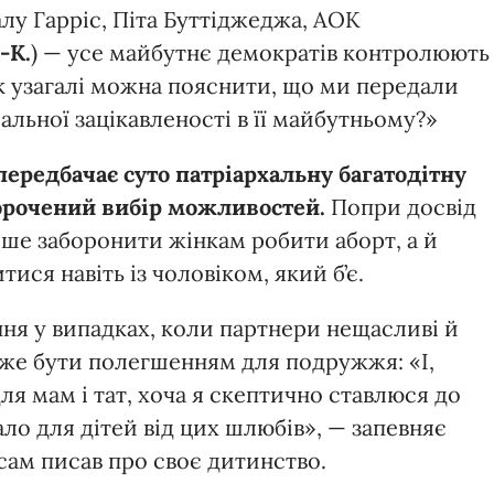
лу Гарріс, Піта Буттіджеджа, АОК
.-К.
) — усе майбутнє демократів контролюють
 як узагалі можна пояснити, що ми передали
альної зацікавленості в її майбутньому?»
передбачає суто патріархальну багатодітну
орочений вибір можливостей.
Попри досвід
ише заборонити жінкам робити аборт, а й
ся навіть із чоловіком, який б’є.
ння у випадках, коли партнери нещасливі й
оже бути полегшенням для подружжя: «І,
я мам і тат, хоча я скептично ставлюся до
ало для дітей від цих шлюбів», — запевняє
 сам писав про своє дитинство.