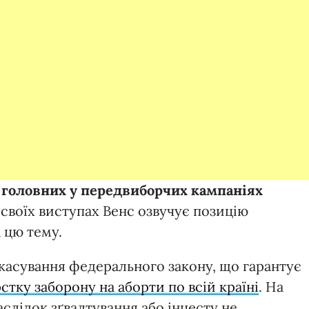
з головних у передвиборчих кампаніях
 своїх виступах Венс озвучує позицію
 цю тему.
 скасування федерального закону, що гарантує
тку заборону на аборти по всій країні
. На
наслідок зґвалтування або інцесту не