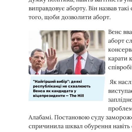
виправдовує аборту. Він назвав так
того, щоби дозволити аборт.
Венс вв
аборт с
консерв
карати к
співроб
Як насл
"Найгірший вибір": деякі
республіканці не схвалюють
виступа
Венса як кандидата у
віцепрезиденти — The Hill
заплідн
проблем
Алабамі. Постановою суду замороже
спричинила шквал обурення навіть с