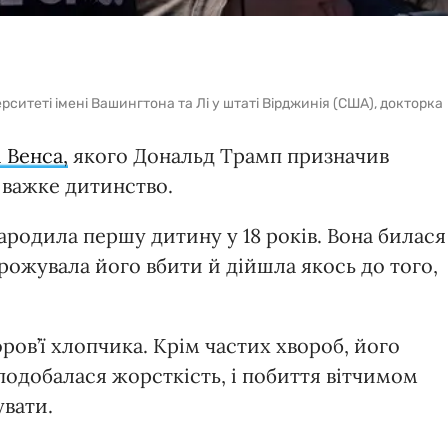
рситеті імені Вашингтона та Лі у штаті Вірджинія (США), докторка
 Венса,
якого Дональд Трамп призначив
 важке дитинство.
ародила першу дитину у 18 років. Вона билася
рожувала його вбити й дійшла якось до того,
ов’ї хлопчика. Крім частих хвороб, його
подобалася жорсткість, і побиття вітчимом
вати.