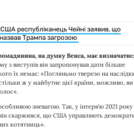
 США республіканець Чейні заявив, що
і назвав Трампа загрозою
омадянина, на думку Венса, має визначатис
му з виступів він запропонував дати більше
 кого їх немає: «Погляньмо тверезо на наслідк
стільки ж у майбутнє цієї країни, можливо, ви
олос».
особливою зневагою. Так, у інтерв’ю 2021 року
 він скаржився, що США управляють демократ
них котятниць».