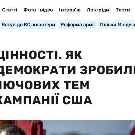
Статті
Фото і відео
Інтерв'ю
Лонгріди
Тести
Вступ до ЄС: кластери
Реформа армії
Плівки Міндіч
ЦІННОСТІ. ЯК
 ДЕМОКРАТИ ЗРОБИЛ
КЛЮЧОВИХ ТЕМ
КАМПАНІЇ США