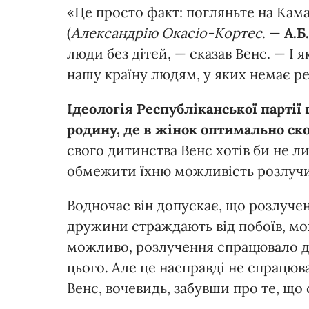
«Це просто факт: погляньте на Кама
(
Александрію Окасіо-Кортес
. —
А.Б
люди без дітей, — сказав Венс. — І
нашу країну людям, у яких немає ре
Ідеологія Республіканської партії 
родину, де в жінок оптимально ск
свого дитинства Венс хотів би не л
обмежити їхню можливість розлучити
Водночас він допускає, що розлуче
дружини страждають від побоїв, м
можливо, розлучення спрацювало дл
цього. Але це насправді не спрацюв
Венс, вочевидь, забувши про те, що