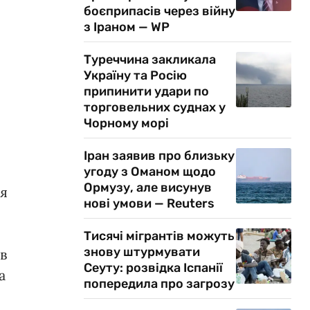
боєприпасів через війну
з Іраном — WP
Туреччина закликала
Україну та Росію
припинити удари по
торговельних суднах у
Чорному морі
Іран заявив про близьку
угоду з Оманом щодо
Ормузу, але висунув
ія
нові умови — Reuters
Тисячі мігрантів можуть
знову штурмувати
в
Сеуту: розвідка Іспанії
а
попередила про загрозу
я