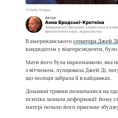
© Getty Images
Автор
Анна Бродські-Кроткіна
завідувачка програми славістики в уніве
філологічних наук, журналістка
В американського
сенатора Джей Ді
кандидатом у віцепрезиденти, було
Мати його була наркоманкою, яка н
з вітчимом, лупцювала Джей Ді, пог
що поліція забрала її в кайданках.
Домашні травми позначалися на здор
психіка зазнала деформації: йому с
матері почало його приємно збуджу