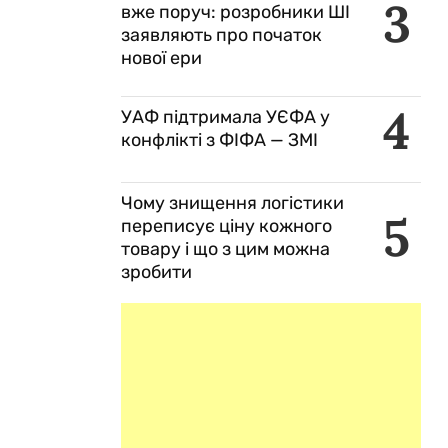
3
вже поруч: розробники ШІ
заявляють про початок
нової ери
4
УАФ підтримала УЄФА у
конфлікті з ФІФА — ЗМІ
Чому знищення логістики
5
переписує ціну кожного
товару і що з цим можна
зробити