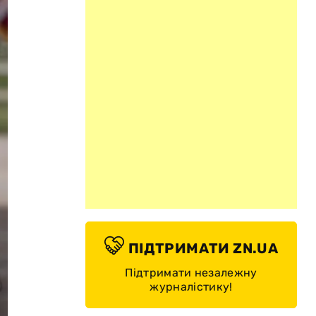
ПІДТРИМАТИ ZN.UA
Підтримати незалежну
журналістику!