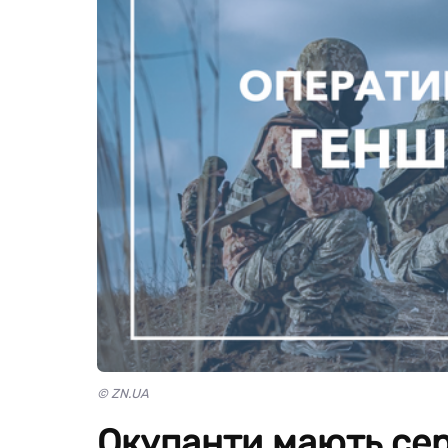
© ZN.UA
Окупанти мають сер