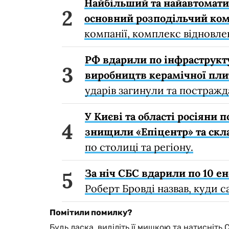
Найбільший та найавтомати
основний розподільчий ко
компанії, комплекс відновле
РФ вдарили по інфраструкту
виробництв керамічної плит
ударів загинули та постраж
У Києві та області росіяни
знищили «Епіцентр» та скла
по столиці та регіону.
За ніч СБС вдарили по 10 ен
Роберт Бровді назвав, куди 
Помітили помилку?
Будь ласка, виділіть її мишкою та натисніть 