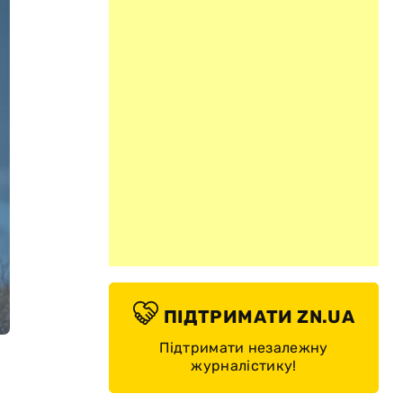
ПІДТРИМАТИ ZN.UA
Підтримати незалежну
журналістику!