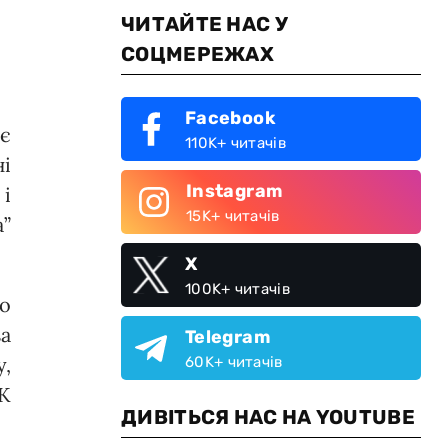
ЧИТАЙТЕ НАС У
СОЦМЕРЕЖАХ
Facebook
ує
110K+ читачів
ні
Instagram
і
15K+ читачів
а”
X
100K+ читачів
но
за
Telegram
,
60K+ читачів
К
ДИВІТЬСЯ НАС НА YOUTUBE