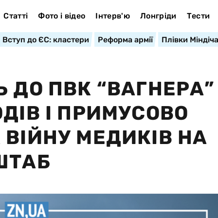
Статті
Фото і відео
Інтерв'ю
Лонгріди
Тести
Вступ до ЄС: кластери
Реформа армії
Плівки Міндіч
 ДО ПВК “ВАГНЕРА”
ДІВ І ПРИМУСОВО
 ВІЙНУ МЕДИКІВ НА
ШТАБ