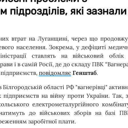
підрозділів, які зазнали
чних втрат на Луганщині, через що продовж
евого населення. Зокрема, у дефіциті медич
іністрації ставлять на військовий облік 
ави і в самій Росії, де до складу ПВК “Вагнер
 підприємств,
повідомляє
Генштаб
.
 Білгородській області РФ "вагнерівці" актив
 підприємств на війну проти України. Так, 
ольського електрометалургійного комбінату
учатимуть до військових зборів на базі ПВ
ереженням заробітної плати.