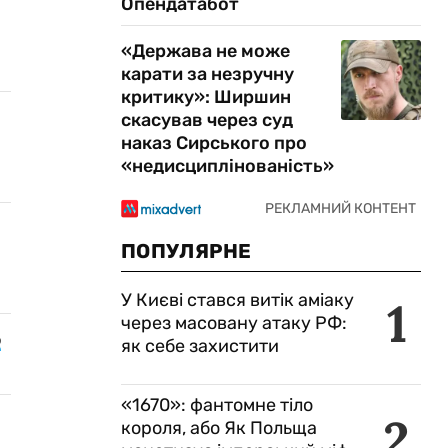
Опендатабот
«Держава не може
карати за незручну
критику»: Ширшин
скасував через суд
наказ Сирського про
«недисциплінованість»
ПОПУЛЯРНЕ
У Києві стався витік аміаку
1
через масовану атаку РФ:
о
як себе захистити
«1670»: фантомне тіло
2
короля, або Як Польща