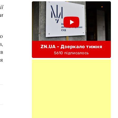
ії
и
го
в,
ZN.UA - Дзеркало тижня
ів
5610 підписалось
ня