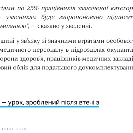
іями по 25% працівників зазначеної категор
— учасникам буде запропоновано підписат
ампанією"
, — сказано у зведенні.
щині у зв’язку зі значними втратами особово
медичного персоналу в підрозділах окупанті
хорони здоров’я, працівників медичних заклад
ьковий облік для подальшого доукомплектуван
 — урок, зроблений після втечі з
RELATED VIDEO