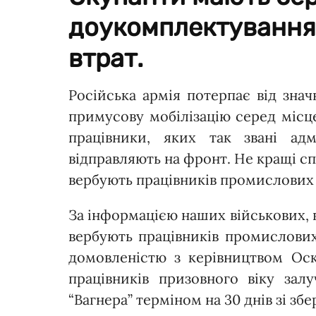
доукомплектуванням 
втрат.
Російська армія потерпає від зна
примусову мобілізацію серед місц
працівники, яких так звані адм
відправляють на фронт. Не кращі спр
вербують працівників промислових
За інформацією наших військових, в
вербують працівників промислових
домовленістю з керівництвом Оск
працівників призовного віку зал
“Вагнера” терміном на 30 днів зі зб