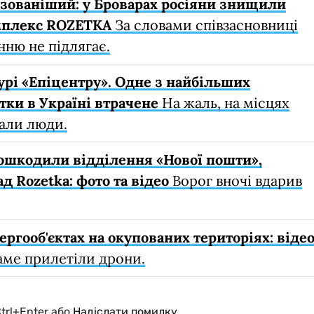
зованіший: у Броварах росіяни знищили
мплекс ROZETKA
За словами співзасновниці
нню не підлягає.
рі «Епіцентру». Одне з найбільших
ки в Україні втрачене
На жаль, на місцях
дали люди.
 пошкодили відділення «Нової пошти»,
д Rozetka: фото та відео
Ворог вночі вдарив
ергооб'єктах на окупованих територіях: віде
саме прилетіли дрони.
Ctrl+Enter або
Надіслати помилку