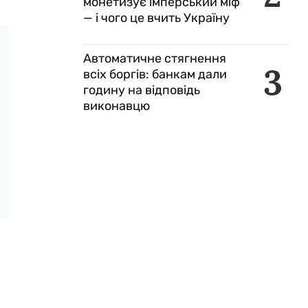
монетизує імперський міф
— і чого це вчить Україну
Автоматичне стягнення
3
всіх боргів: банкам дали
годину на відповідь
виконавцю