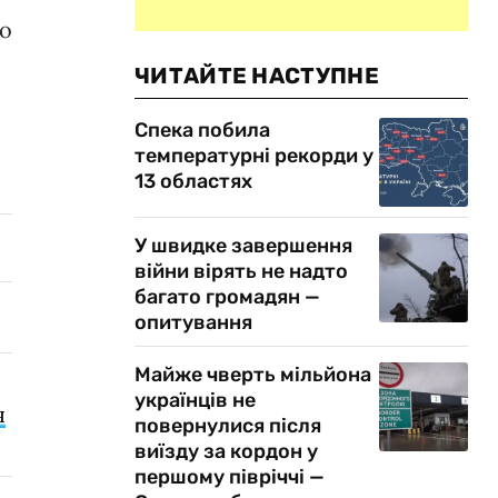
що
ЧИТАЙТЕ НАСТУПНЕ
Спека побила
температурні рекорди у
13 областях
У швидке завершення
війни вірять не надто
багато громадян —
опитування
Майже чверть мільйона
українців не
я
повернулися після
виїзду за кордон у
першому півріччі —